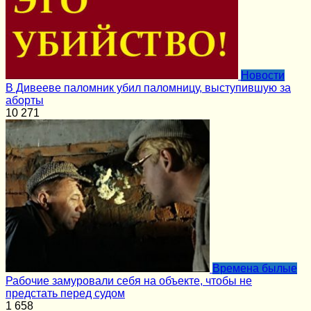
Новости
В Дивееве паломник убил паломницу, выступившую за
аборты
10
271
Времена былые
Рабочие замуровали себя на объекте, чтобы не
предстать перед судом
1
658