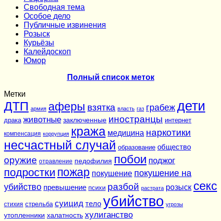
Cвободная тема
Особое дело
Публичные извинения
Розыск
Курьёзы
Калейдоскоп
Юмор
Полный список меток
Метки
дети
ДТП
аферы
взятка
грабеж
армия
власть
газ
иностранцы
животные
заключенные
драка
интернет
кража
наркотики
медицина
компенсация
коррупция
несчастный случай
общество
образование
побои
оружие
поджог
педофилия
отравление
подростки
пожар
покушение на
покушение
секс
разбой
убийство
розыск
превышение
психи
растрата
убийство
суицид
тело
стихия
стрельба
угрозы
хулиганство
утопленники
халатность