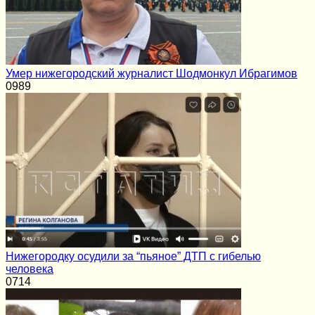
Умер нижегородский журналист Шодмонкул Ибрагимов
0
989
Нижегородку осудили за “пьяное” ДТП с гибелью
человека
0
714