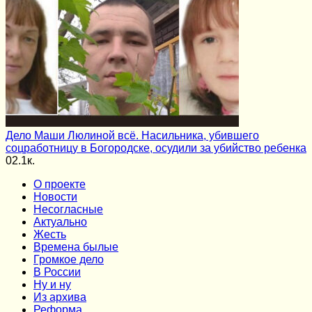
Дело Маши Люлиной всё. Насильника, убившего
соцработницу в Богородске, осудили за убийство ребенка
0
2.1к.
О проекте
Новости
Несогласные
Актуально
Жесть
Времена былые
Громкое дело
В России
Ну и ну
Из архива
Реформа