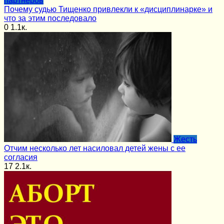
партнёров
Почему судью Тищенко привлекли к «дисциплинарке» и
что за этим последовало
0
1.1к.
Жесть
Отчим несколько лет насиловал детей жены с ее
согласия
17
2.1к.