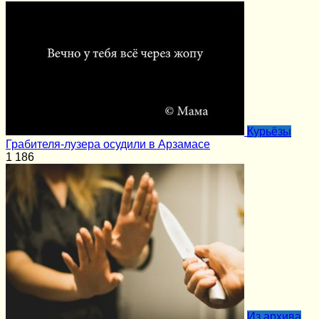
Курьёзы
Грабителя-лузера осудили в Арзамасе
1
186
Из архива