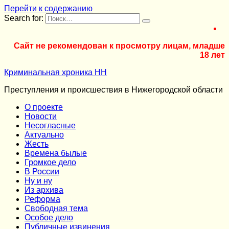
Перейти к содержанию
Search for:
Сайт не рекомендован к просмотру лицам, младше
18 лет
Криминальная хроника НН
Преступления и происшествия в Нижегородской области
О проекте
Новости
Несогласные
Актуально
Жесть
Времена былые
Громкое дело
В России
Ну и ну
Из архива
Реформа
Cвободная тема
Особое дело
Публичные извинения