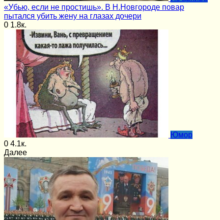
«Убью, если не простишь». В Н.Новгороде повар
пытался убить жену на глазах дочери
0
1.8к.
Юмор
0
4.1к.
Далее