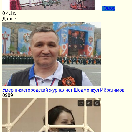
Юмор
0
4.1к.
Далее
Умер нижегородский журналист Шодмонкул Ибрагимов
0
989