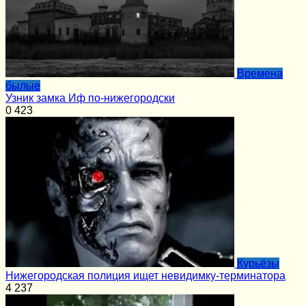
Времена
былые
Узник замка Иф по-нижегородски
0
423
Курьёзы
Нижегородская полиция ищет невидимку-терминатора
4
237