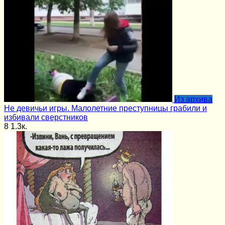
Из архива
Не девичьи игры. Малолетние преступницы грабили и
избивали сверстников
8
1.3к.