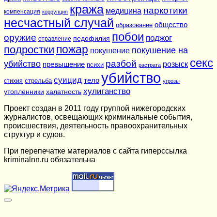
кража
наркотики
медицина
компенсация
коррупция
несчастный случай
общество
образование
побои
оружие
поджог
педофилия
отравление
подростки
пожар
покушение на
покушение
секс
разбой
убийство
розыск
превышение
психи
растрата
убийство
суицид
тело
стихия
стрельба
угрозы
хулиганство
утопленники
халатность
Проект создан в 2011 году группой нижегородских
журналистов, освещающих криминальные события,
происшествия, деятельность правоохранительных
структур и судов.
При перепечатке материалов c сайта гиперссылка
kriminalnn.ru обязательна