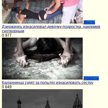
Жесть
Дзержинец изнасиловал девочку-подростка, накормив
снотворным
0
977
Новости
Балахнинца судят за попытку изнасиловать сестру
0
649