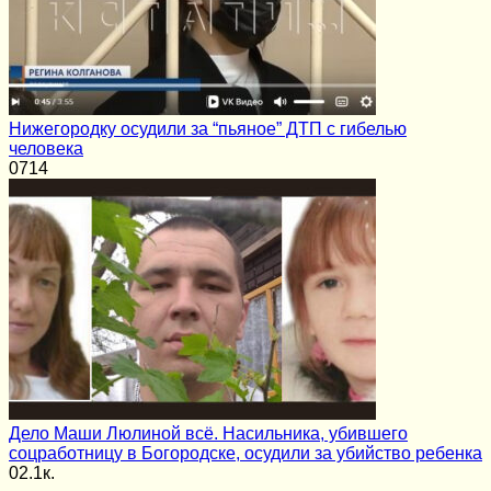
Нижегородку осудили за “пьяное” ДТП с гибелью
человека
0
714
Дело Маши Люлиной всё. Насильника, убившего
соцработницу в Богородске, осудили за убийство ребенка
0
2.1к.