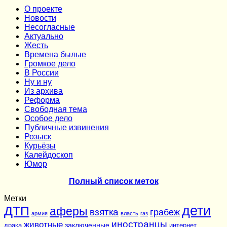
О проекте
Новости
Несогласные
Актуально
Жесть
Времена былые
Громкое дело
В России
Ну и ну
Из архива
Реформа
Cвободная тема
Особое дело
Публичные извинения
Розыск
Курьёзы
Калейдоскоп
Юмор
Полный список меток
Метки
дети
ДТП
аферы
взятка
грабеж
армия
власть
газ
иностранцы
животные
заключенные
драка
интернет