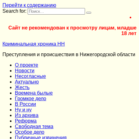
Перейти к содержанию
Search for:
Сайт не рекомендован к просмотру лицам, младше
18 лет
Криминальная хроника НН
Преступления и происшествия в Нижегородской области
О проекте
Новости
Несогласные
Актуально
Жесть
Времена былые
Громкое дело
В России
Ну и ну
Из архива
Реформа
Cвободная тема
Особое дело
Публичные извинения