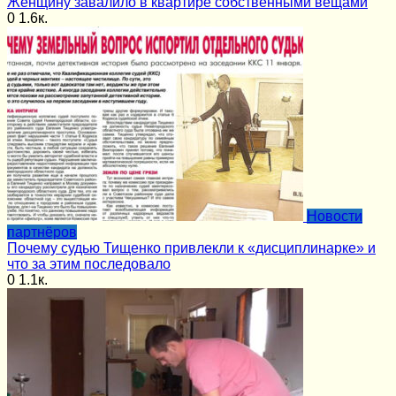
Женщину завалило в квартире собственными вещами
0
1.6к.
Новости
партнёров
Почему судью Тищенко привлекли к «дисциплинарке» и
что за этим последовало
0
1.1к.