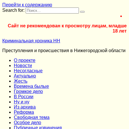
Перейти к содержанию
Search for:
Сайт не рекомендован к просмотру лицам, младше
18 лет
Криминальная хроника НН
Преступления и происшествия в Нижегородской области
О проекте
Новости
Несогласные
Актуально
Жесть
Времена былые
Громкое дело
В России
Ну и ну
Из архива
Реформа
Cвободная тема
Особое дело
Публичные извинения