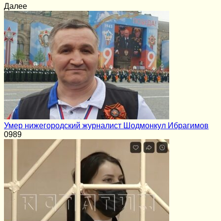
Далее
Умер нижегородский журналист Шодмонкул Ибрагимов
0
989