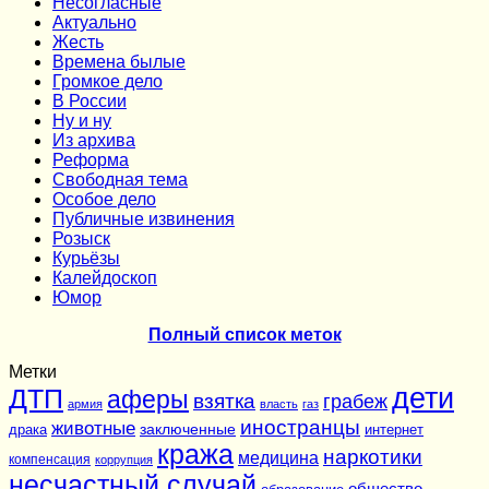
Несогласные
Актуально
Жесть
Времена былые
Громкое дело
В России
Ну и ну
Из архива
Реформа
Cвободная тема
Особое дело
Публичные извинения
Розыск
Курьёзы
Калейдоскоп
Юмор
Полный список меток
Метки
дети
ДТП
аферы
взятка
грабеж
армия
власть
газ
иностранцы
животные
заключенные
драка
интернет
кража
наркотики
медицина
компенсация
коррупция
несчастный случай
общество