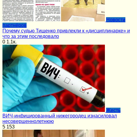
Новости
партнёров
Почему судью Тищенко привлекли к «дисциплинарке» и
что за этим последовало
0
1.1к.
Жесть
ВИЧ-инфицированный нижегородец изнасиловал
несовершеннолетнюю
5
153