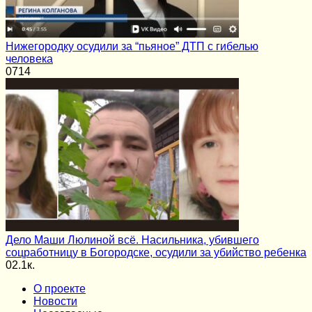
Нижегородку осудили за “пьяное” ДТП с гибелью
человека
0
714
Дело Маши Люлиной всё. Насильника, убившего
соцработницу в Богородске, осудили за убийство ребенка
0
2.1к.
О проекте
Новости