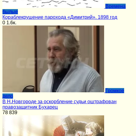
Времена
былые
Кораблекрушение парохода «Димитрий». 1898 год
0
1.6к.
Громкое
дело
В Н.Новгороде за оскорбление судьи оштрафован
правозащитник Бухарец
78
839