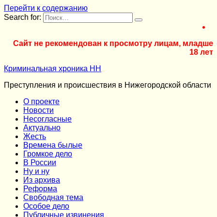
Перейти к содержанию
Search for:
Сайт не рекомендован к просмотру лицам, младше
18 лет
Криминальная хроника НН
Преступления и происшествия в Нижегородской области
О проекте
Новости
Несогласные
Актуально
Жесть
Времена былые
Громкое дело
В России
Ну и ну
Из архива
Реформа
Cвободная тема
Особое дело
Публичные извинения