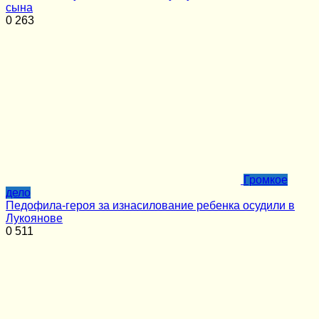
сына
0
263
Громкое
дело
Педофила-героя за изнасилование ребенка осудили в
Лукоянове
0
511