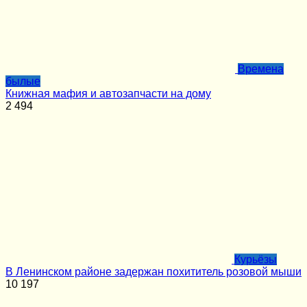
Времена
былые
Книжная мафия и автозапчасти на дому
2
494
Курьёзы
В Ленинском районе задержан похититель розовой мыши
10
197