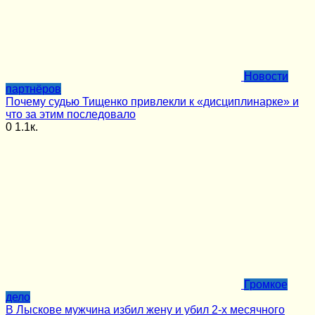
Новости
партнёров
Почему судью Тищенко привлекли к «дисциплинарке» и
что за этим последовало
0
1.1к.
Громкое
дело
В Лыскове мужчина избил жену и убил 2-х месячного