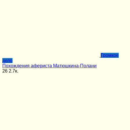
Громкое
дело
Похождения афериста Матюшкина-Полани
26
2.7к.