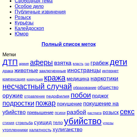
Cвободная тема
Особое дело
Публичные извинения
Розыск
Курьёзы
Калейдоскоп
Юмор
Полный список меток
Метки
дети
ДТП
аферы
взятка
грабеж
армия
власть
газ
иностранцы
животные
заключенные
драка
интернет
кража
наркотики
медицина
компенсация
коррупция
несчастный случай
общество
образование
побои
оружие
поджог
педофилия
отравление
подростки
пожар
покушение на
покушение
секс
разбой
убийство
розыск
превышение
психи
растрата
убийство
суицид
тело
стихия
стрельба
угрозы
хулиганство
утопленники
халатность