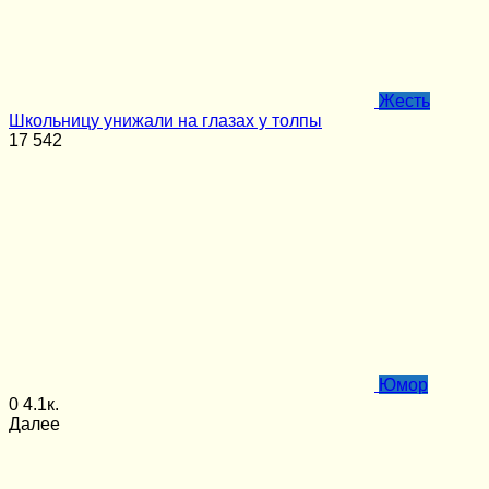
Жесть
Школьницу унижали на глазах у толпы
17
542
Юмор
0
4.1к.
Далее