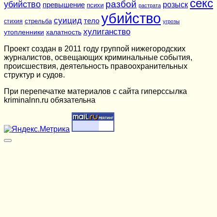
секс
разбой
убийство
розыск
превышение
психи
растрата
убийство
суицид
тело
стихия
стрельба
угрозы
хулиганство
утопленники
халатность
Проект создан в 2011 году группой нижегородских
журналистов, освещающих криминальные события,
происшествия, деятельность правоохранительных
структур и судов.
При перепечатке материалов c сайта гиперссылка
kriminalnn.ru обязательна