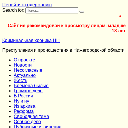
Перейти к содержанию
Search for:
Сайт не рекомендован к просмотру лицам, младше
18 лет
Криминальная хроника НН
Преступления и происшествия в Нижегородской области
О проекте
Новости
Несогласные
Актуально
Жесть
Времена былые
Громкое дело
В России
Ну и ну
Из архива
Реформа
Cвободная тема
Особое дело
Публичные извинения