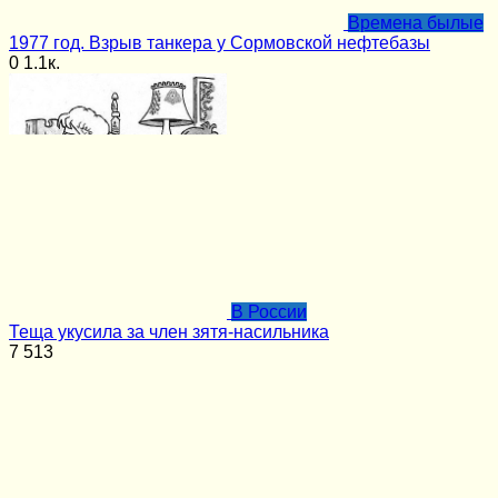
Времена былые
1977 год. Взрыв танкера у Сормовской нефтебазы
0
1.1к.
В России
Теща укусила за член зятя-насильника
7
513