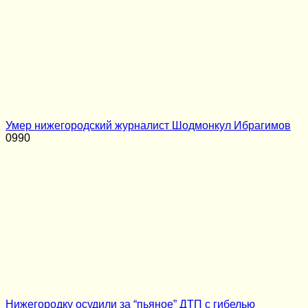
Умер нижегородский журналист Шодмонкул Ибрагимов
0
990
Нижегородку осудили за “пьяное” ДТП с гибелью