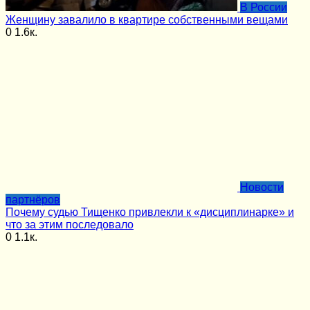
В России
Женщину завалило в квартире собственными вещами
0
1.6к.
Новости
партнёров
Почему судью Тищенко привлекли к «дисциплинарке» и
что за этим последовало
0
1.1к.