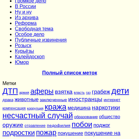
Громкое дело
В России
Ну и ну
Из архива
Реформа
Cвободная тема
Особое дело
Публичные извинения
Розыск
Курьёзы
Калейдоскоп
Юмор
Полный список меток
Метки
дети
ДТП
аферы
взятка
грабеж
армия
власть
газ
иностранцы
животные
заключенные
драка
интернет
кража
наркотики
медицина
компенсация
коррупция
несчастный случай
общество
образование
побои
оружие
поджог
педофилия
отравление
подростки
пожар
покушение на
покушение