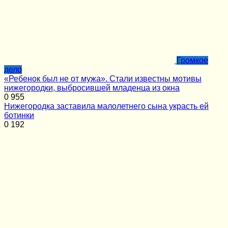
Громкое
дело
«Ребенок был не от мужа». Стали известны мотивы
нижегородки, выбросившей младенца из окна
0
955
Нижегородка заставила малолетнего сына украсть ей
ботинки
0
192