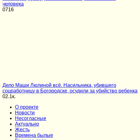
человека
0
716
Дело Маши Люлиной всё. Насильника, убившего
соцработницу в Богородске, осудили за убийство ребенка
0
2.1к.
О проекте
Новости
Несогласные
Актуально
Жесть
Времена былые