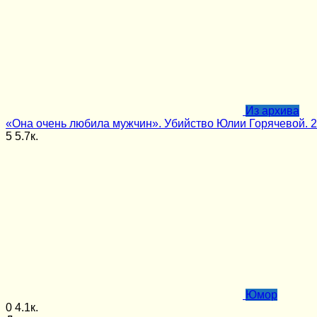
Из архива
«Она очень любила мужчин». Убийство Юлии Горячевой. 2
5
5.7к.
Юмор
0
4.1к.