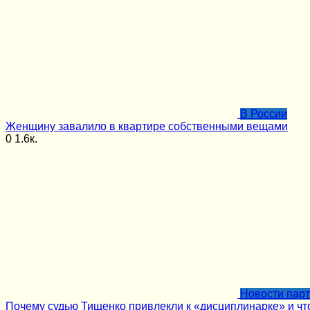
В России
Женщину завалило в квартире собственными вещами
0
1.6к.
Новости пар
Почему судью Тищенко привлекли к «дисциплинарке» и чт