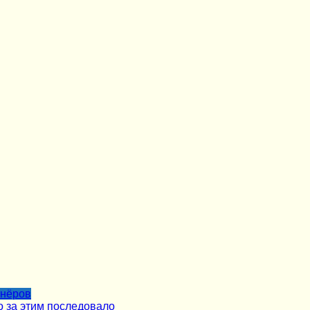
тнёров
о за этим последовало