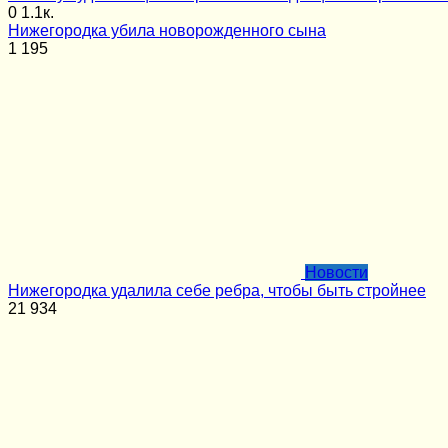
0
1.1к.
Нижегородка убила новорожденного сына
1
195
Новости
Нижегородка удалила себе ребра, чтобы быть стройнее
21
934