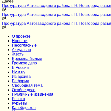
Далее
Прокуратура Автозаводского района г. Н. Новгорода разъя
0
6
Прокуратура Автозаводского района г. Н. Новгорода разъя
0
5
Прокуратура Автозаводского района г. Н. Новгорода разъя
0
5
О проекте
Новости
Несогласные
Актуально
Жесть
Времена былые
Громкое дело
В России
Ну и ну
Из архива
Реформа
Cвободная тема
Особое дело
Публичные извинения
Розыск
Курьёзы
Калейдоскоп