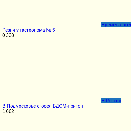
Времена бы
Резня у гастронома № 6
0
338
В России
В Подмосковье сгорел БДСМ-притон
1
662