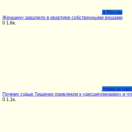
В России
Женщину завалило в квартире собственными вещами
0
1.6к.
Новости пар
Почему судью Тищенко привлекли к «дисциплинарке» и чт
0
1.1к.