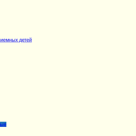
риемных детей
лые