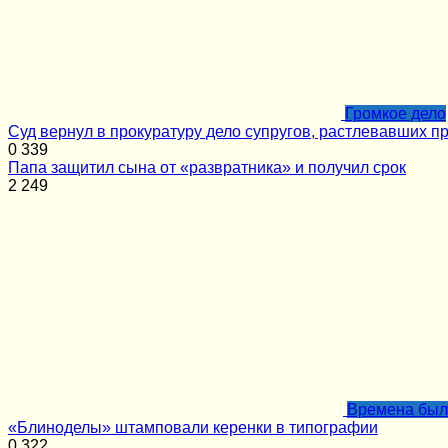
Громкое дело
Суд вернул в прокуратуру дело супругов, растлевавших п
0
339
Папа защитил сына от «развратника» и получил срок
2
249
Времена бы
«Блиноделы» штамповали керенки в типографии
0
322