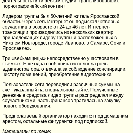
деятельность пяти вебкам студий, транслировавших
порнографичейский контент.
Лидером группы был 50-летний житель Ярославской
области. Через сеть Интернет он подыскал четверых
соучастниц в возрасте от 24 до 46 лет. Интернет-
трансляции производились из нескольких квартир,
принадлежащих лидеру группы и расположенных в
Нижнем Новгороде, городе Иваново, в Самаре, Сочи и
Ярославле».
Три «вебкамщицы» непосредственно участвовали в
съемках. Еще одна сообщница исполняла роль
администратора, отвечала за соблюдение конспирации,
чистоту помещений, приобретение видеотехники.
Пользователи сети переводили различные суммы на
счёт, указанный на специальном сайте. Полученные
денежные средства лидер группы распределял между
соучастниками, часть финансов тратилась на закупку
нового оборудования.
Предполагаемый организатор находится под домашним
арестом, остальные фигурантки под подпиской.
Материалы по теме: