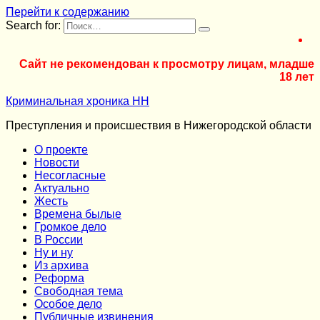
Перейти к содержанию
Search for:
Сайт не рекомендован к просмотру лицам, младше
18 лет
Криминальная хроника НН
Преступления и происшествия в Нижегородской области
О проекте
Новости
Несогласные
Актуально
Жесть
Времена былые
Громкое дело
В России
Ну и ну
Из архива
Реформа
Cвободная тема
Особое дело
Публичные извинения