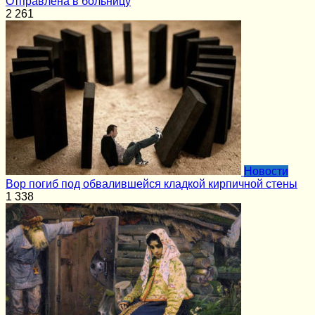
Отправлена в больницу
2
261
Новости
Вор погиб под обвалившейся кладкой кирпичной стены
1
338