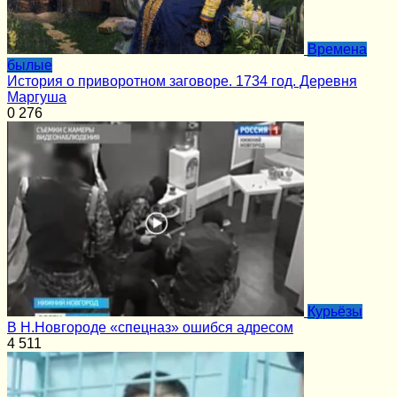
Времена
былые
История о приворотном заговоре. 1734 год. Деревня
Маргуша
0
276
Курьёзы
В Н.Новгороде «спецназ» ошибся адресом
4
511