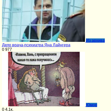
Из архива
Дело врача-психиатра Яна Лайнгера
0
977
Юмор
0
4.1к.