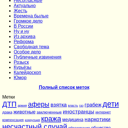
Несогласные
Актуально
Жесть
Времена былые
Громкое дело
В России
Ну и ну
Из архива
Реформа
Cвободная тема
Особое дело
Публичные извинения
Розыск
Курьёзы
Калейдоскоп
Юмор
Полный список меток
Метки
дети
ДТП
аферы
взятка
грабеж
армия
власть
газ
иностранцы
животные
заключенные
драка
интернет
кража
наркотики
медицина
компенсация
коррупция
несчастный случай
общество
образование