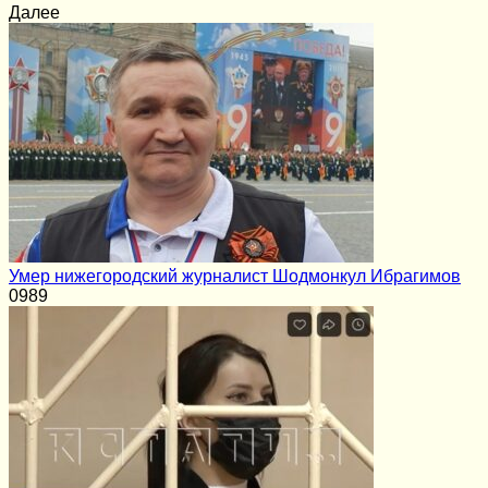
Далее
Умер нижегородский журналист Шодмонкул Ибрагимов
0
989