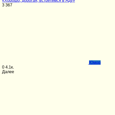
«Хорошо, дорогая, встретимся в Аду»
3
367
Юмор
0
4.1к.
Далее