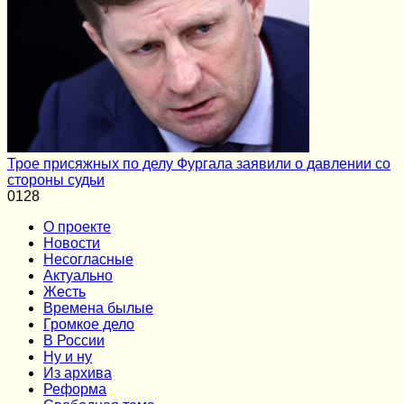
Трое присяжных по делу Фургала заявили о давлении со
стороны судьи
0
128
О проекте
Новости
Несогласные
Актуально
Жесть
Времена былые
Громкое дело
В России
Ну и ну
Из архива
Реформа