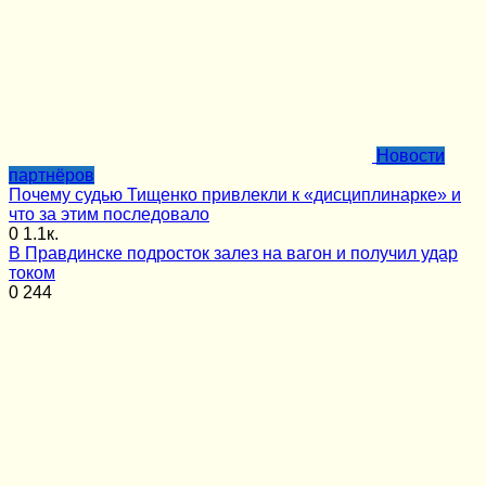
Новости
партнёров
Почему судью Тищенко привлекли к «дисциплинарке» и
что за этим последовало
0
1.1к.
В Правдинске подросток залез на вагон и получил удар
током
0
244