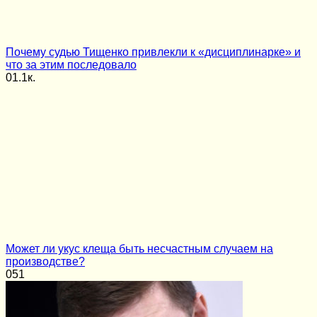
Почему судью Тищенко привлекли к «дисциплинарке» и
что за этим последовало
0
1.1к.
Может ли укус клеща быть несчастным случаем на
производстве?
0
51