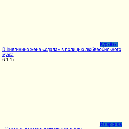
Курьёзы
В Княгинино жена «сдала» в полицию любвеобильного
мужа
6
1.1к.
Из архива