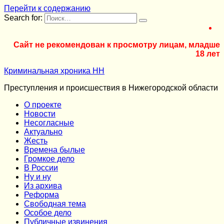
Перейти к содержанию
Search for:
Сайт не рекомендован к просмотру лицам, младше
18 лет
Криминальная хроника НН
Преступления и происшествия в Нижегородской области
О проекте
Новости
Несогласные
Актуально
Жесть
Времена былые
Громкое дело
В России
Ну и ну
Из архива
Реформа
Cвободная тема
Особое дело
Публичные извинения