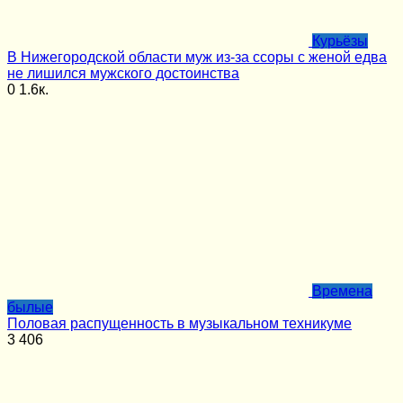
Курьёзы
В Нижегородской области муж из-за ссоры с женой едва
не лишился мужского достоинства
0
1.6к.
Времена
былые
Половая распущенность в музыкальном техникуме
3
406