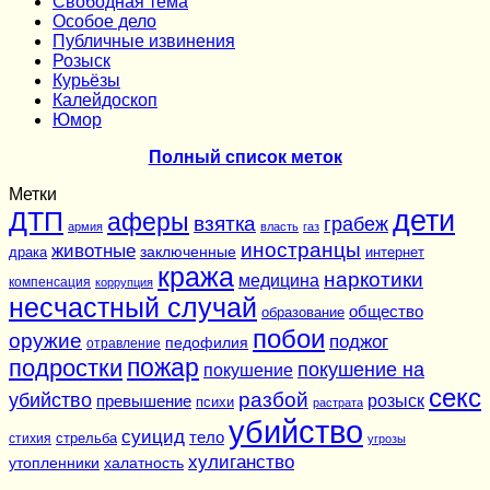
Cвободная тема
Особое дело
Публичные извинения
Розыск
Курьёзы
Калейдоскоп
Юмор
Полный список меток
Метки
дети
ДТП
аферы
взятка
грабеж
армия
власть
газ
иностранцы
животные
заключенные
драка
интернет
кража
наркотики
медицина
компенсация
коррупция
несчастный случай
общество
образование
побои
оружие
поджог
педофилия
отравление
подростки
пожар
покушение на
покушение
секс
разбой
убийство
розыск
превышение
психи
растрата
убийство
суицид
тело
стихия
стрельба
угрозы
хулиганство
утопленники
халатность