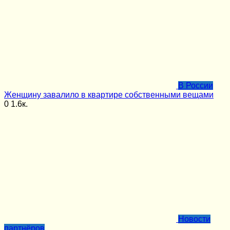
В России
Женщину завалило в квартире собственными вещами
0
1.6к.
Новости
партнёров