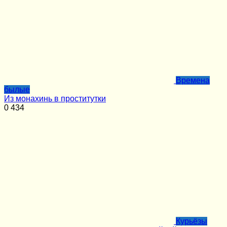
Времена
былые
Из монахинь в проститутки
0
434
Курьёзы