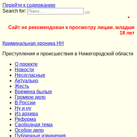
Перейти к содержанию
Search for:
Сайт не рекомендован к просмотру лицам, младше
18 лет
Криминальная хроника НН
Преступления и происшествия в Нижегородской области
О проекте
Новости
Несогласные
Актуально
Жесть
Времена былые
Громкое дело
В России
Ну и ну
Из архива
Реформа
Cвободная тема
Особое дело
Публичные извинения