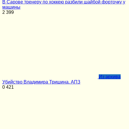
В Сарове тренеру по хоккею разбили шайбой форточку у
машины
2
399
Из архива
Убийство Владимира Тришина. АПЗ
0
421