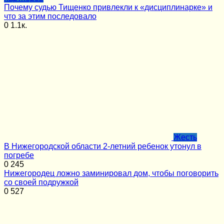
Почему судью Тищенко привлекли к «дисциплинарке» и
что за этим последовало
0
1.1к.
Жесть
В Нижегородской области 2-летний ребенок утонул в
погребе
0
245
Нижегородец ложно заминировал дом, чтобы поговорить
со своей подружкой
0
527