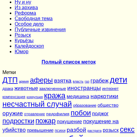
Ну и ну
Из архива
Реформа
Cвободная тема
Особое дело
Публичные извинения
Розыск
Курьёзы
Калейдоскоп
Юмор
Полный список меток
Метки
дети
ДТП
аферы
взятка
грабеж
армия
власть
газ
иностранцы
животные
заключенные
драка
интернет
кража
наркотики
медицина
компенсация
коррупция
несчастный случай
общество
образование
побои
оружие
поджог
педофилия
отравление
подростки
пожар
покушение на
покушение
секс
разбой
убийство
розыск
превышение
психи
растрата