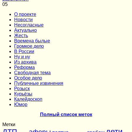
0
5
О проекте
Новости
Несогласные
Актуально
Жесть
Времена былые
Громкое дело
В России
Ну и ну
Из архива
Реформа
Cвободная тема
Особое дело
Публичные извинения
Розыск
Курьёзы
Калейдоскоп
Юмор
Полный список меток
Метки
дети
ДТП
аферы