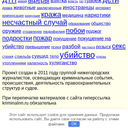
взятка
грабеж
армия
власть
газ
иностранцы
животные
заключенные
драка
интернет
кража
наркотики
медицина
компенсация
коррупция
несчастный случай
общество
образование
побои
оружие
поджог
педофилия
отравление
подростки
пожар
покушение на
покушение
секс
разбой
убийство
розыск
превышение
психи
растрата
убийство
суицид
тело
стихия
стрельба
угрозы
хулиганство
утопленники
халатность
Проект создан в 2011 году группой нижегородских
журналистов, освещающих криминальные события,
происшествия, деятельность правоохранительных
структур и судов.
При перепечатке материалов c сайта гиперссылка
kriminalnn.ru обязательна
Этот сайт использует cookie для хранения данных. Продолжая
использовать сайт, Вы даете свое согласие на работу с этими
файлами.
OK