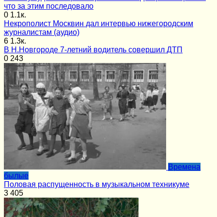
что за этим последовало
0
1.1к.
Некрополист Москвин дал интервью нижегородским
журналистам (аудио)
6
1.3к.
В Н.Новгороде 7-летний водитель совершил ДТП
0
243
Времена
былые
Половая распущенность в музыкальном техникуме
3
405