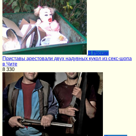
В России
Приставы арестовали двух надувных кукол из секс-шопа
в Чите
8
330