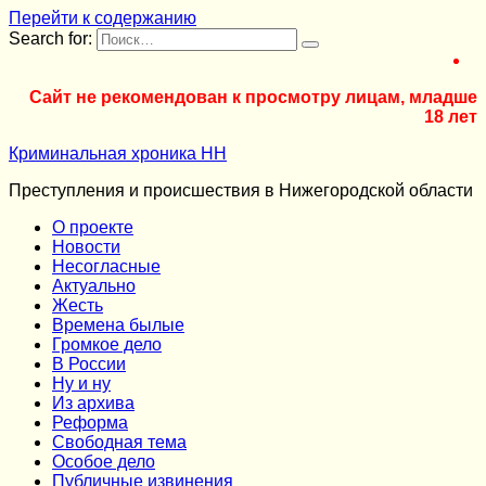
Перейти к содержанию
Search for:
Сайт не рекомендован к просмотру лицам, младше
18 лет
Криминальная хроника НН
Преступления и происшествия в Нижегородской области
О проекте
Новости
Несогласные
Актуально
Жесть
Времена былые
Громкое дело
В России
Ну и ну
Из архива
Реформа
Cвободная тема
Особое дело
Публичные извинения