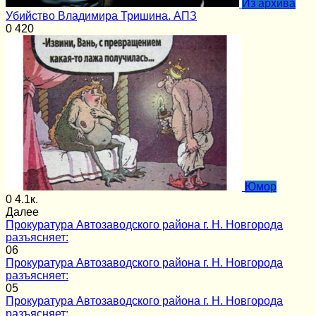
Из архива
Убийство Владимира Тришина. АПЗ
0
420
Юмор
0
4.1к.
Далее
Прокуратура Автозаводского района г. Н. Новгорода
разъясняет:
0
6
Прокуратура Автозаводского района г. Н. Новгорода
разъясняет:
0
5
Прокуратура Автозаводского района г. Н. Новгорода
разъясняет: