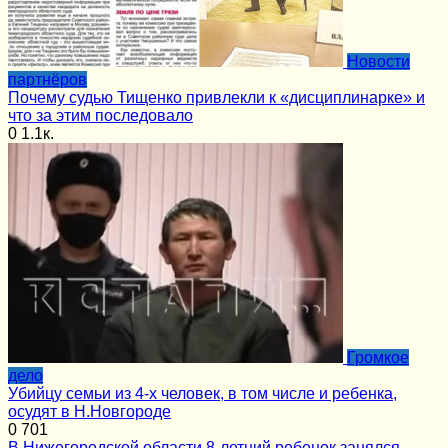
Новости
партнёров
Почему судью Тищенко привлекли к «дисциплинарке» и
что за этим последовало
0
1.1к.
Громкое
дело
Убийцу семьи из 4-х человек, в том числе и ребенка,
осудят в Н.Новгороде
0
701
В Нижегородской области 8-летний ребенок занялся