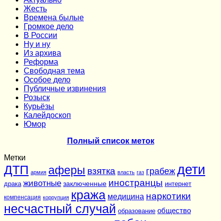
Жесть
Времена былые
Громкое дело
В России
Ну и ну
Из архива
Реформа
Cвободная тема
Особое дело
Публичные извинения
Розыск
Курьёзы
Калейдоскоп
Юмор
Полный список меток
Метки
дети
ДТП
аферы
взятка
грабеж
армия
власть
газ
иностранцы
животные
заключенные
драка
интернет
кража
наркотики
медицина
компенсация
коррупция
несчастный случай
общество
образование