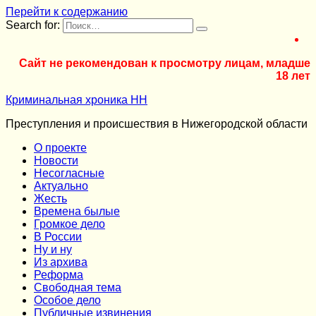
Перейти к содержанию
Search for:
Сайт не рекомендован к просмотру лицам, младше
18 лет
Криминальная хроника НН
Преступления и происшествия в Нижегородской области
О проекте
Новости
Несогласные
Актуально
Жесть
Времена былые
Громкое дело
В России
Ну и ну
Из архива
Реформа
Cвободная тема
Особое дело
Публичные извинения