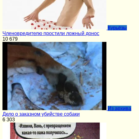
Курьёзы
Членовредителю простили ложный донос
10
679
Из архива
Дело о заказном убийстве собаки
6
303