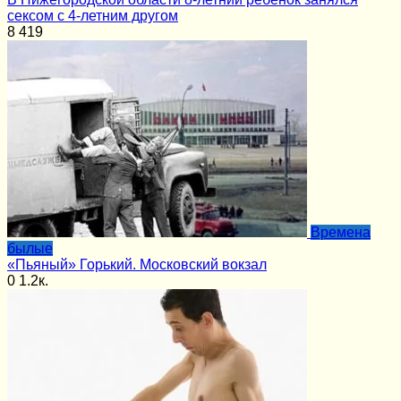
сексом с 4-летним другом
8
419
Времена
былые
«Пьяный» Горький. Московский вокзал
0
1.2к.