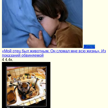
Жесть
«Мой отец был животным. Он сломал мне всю жизнь». Из
показаний обвиняемой
4
4.4к.