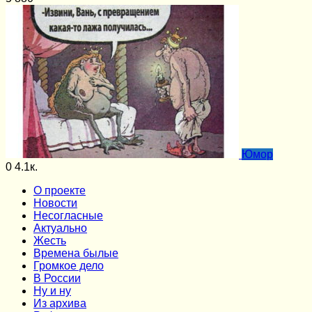
Юмор
0
4.1к.
О проекте
Новости
Несогласные
Актуально
Жесть
Времена былые
Громкое дело
В России
Ну и ну
Из архива