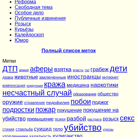
Реформа
Cвободная тема
Особое дело
Публичные извинения
Розыск
Курьёзы
Калейдоскоп
Юмор
Полный список меток
Метки
дети
ДТП
аферы
взятка
грабеж
армия
власть
газ
иностранцы
животные
заключенные
драка
интернет
кража
наркотики
медицина
компенсация
коррупция
несчастный случай
общество
образование
побои
оружие
поджог
педофилия
отравление
подростки
пожар
покушение на
покушение
секс
разбой
убийство
розыск
превышение
психи
растрата
убийство
суицид
тело
стихия
стрельба
угрозы
хулиганство
утопленники
халатность