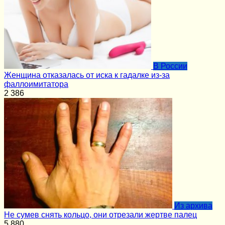
В России
Женщина отказалась от иска к гадалке из-за
фаллоимитатора
2
386
Из архива
Не сумев снять кольцо, они отрезали жертве палец
5
880