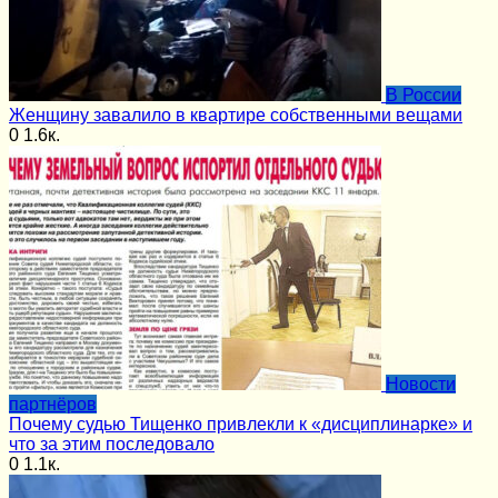
В России
Женщину завалило в квартире собственными вещами
0
1.6к.
Новости
партнёров
Почему судью Тищенко привлекли к «дисциплинарке» и
что за этим последовало
0
1.1к.