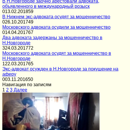
В Н.Новгороде заочно арестовали адвоката,
объявленного в международный розыск
0
13.02.2018
59
В Нижнем экс-адвоката осудят за мошенничество
0
26.10.2017
49
Московского адвоката осудили за мошенничество
0
14.04.2017
67
Два адвоката задержаны за мошенничество в
Н.Новгороде
3
24.03.2017
72
Московского адвоката осудят за мошенничество в
Н.Новгороде
1
22.03.2017
65
Экс-адвокат осужден в Н.Новгороде за покушение на
аферу
0
03.11.2016
50
Навигация по записям
1
2
3
Далее