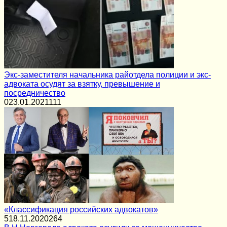
Экс-заместителя начальника райотдела полиции и экс-
адвоката осудят за взятку, превышение и
посредничество
0
23.01.2021
111
«Классификация российских адвокатов»
5
18.11.2020
264