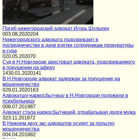
Погиб нижегородский адвокат Игорь Шульпин
0
03.08.2020
204
Нижегородского адвоката подозревают в
посредничестве в даче взятки сотрудникам прокуратуры
и суда
0
20.05.2020
70
Суд в Н.Новгороде арестовал адвоката, подозреваемого
в покушении на аферу
14
30.01.2020
141
В Н.Новгороде адвокат задержан за покушение на
мошенничество
0
29.01.2020
163
Адвокатшу-наркосбытчицу в Н.Новгороде положили в
психбольницу
0
08.07.2019
87
Адвокат стала наркосбытчицей, отрабатывая долги мужа
3
23.11.2018
72
В Нижнем двух экс-адвокатов осудят за попытку
мошенничества
0
04.04.2018
82