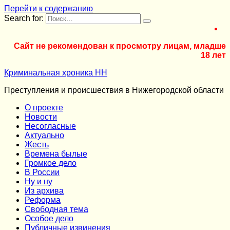
Перейти к содержанию
Search for:
Сайт не рекомендован к просмотру лицам, младше
18 лет
Криминальная хроника НН
Преступления и происшествия в Нижегородской области
О проекте
Новости
Несогласные
Актуально
Жесть
Времена былые
Громкое дело
В России
Ну и ну
Из архива
Реформа
Cвободная тема
Особое дело
Публичные извинения