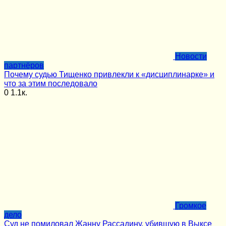
Новости
партнёров
Почему судью Тищенко привлекли к «дисциплинарке» и
что за этим последовало
0
1.1к.
Громкое
дело
Суд не помиловал Жанну Рассадину, убившую в Выксе