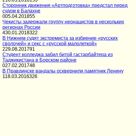
Сторонник движения «Артподготовка» предстал перед
судом в Балахне
0
05.04.2018
55
Чекисты задержали группу неонацистов в нескольких
регионах России
4
30.01.2018
322
В Нижнем судят экстремиста за избиение «русских
сволочей» и секс с «русской малолеткой»
2
29.08.2017
91
Студент колледжа забил битой гастарбайтера из
Таджикистана в Борском районе
0
27.02.2017
48
В Правдинске вандалы осквернили памятник Ленину
1
18.03.2016
326