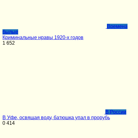
Времена
былые
Криминальные нравы 1920-х годов
1
652
В России
В Уфе, освящая воду, батюшка упал в прорубь
0
414