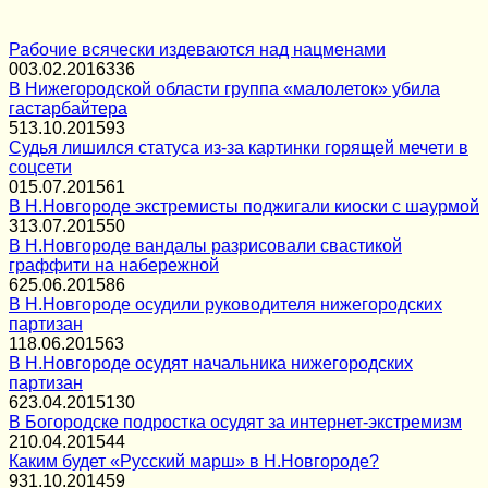
Рабочие всячески издеваются над нацменами
0
03.02.2016
336
В Нижегородской области группа «малолеток» убила
гастарбайтера
5
13.10.2015
93
Судья лишился статуса из-за картинки горящей мечети в
соцсети
0
15.07.2015
61
В Н.Новгороде экстремисты поджигали киоски с шаурмой
3
13.07.2015
50
В Н.Новгороде вандалы разрисовали свастикой
граффити на набережной
6
25.06.2015
86
В Н.Новгороде осудили руководителя нижегородских
партизан
1
18.06.2015
63
В Н.Новгороде осудят начальника нижегородских
партизан
6
23.04.2015
130
В Богородске подростка осудят за интернет-экстремизм
2
10.04.2015
44
Каким будет «Русский марш» в Н.Новгороде?
9
31.10.2014
59