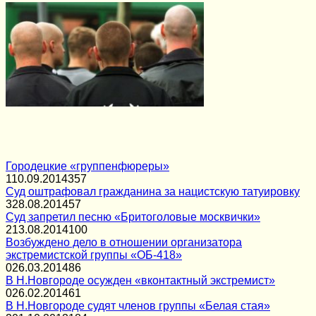
Городецкие «группенфюреры»
1
10.09.2014
357
Суд оштрафовал гражданина за нацистскую татуировку
3
28.08.2014
57
Суд запретил песню «Бритоголовые москвички»
2
13.08.2014
100
Возбуждено дело в отношении организатора
экстремистской группы «ОБ-418»
0
26.03.2014
86
В Н.Новгороде осужден «вконтактный экстремист»
0
26.02.2014
61
В Н.Новгороде судят членов группы «Белая стая»