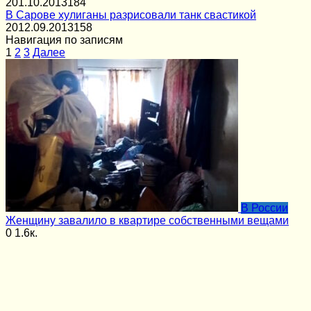
2
01.10.2013
184
В Сарове хулиганы разрисовали танк свастикой
20
12.09.2013
158
Навигация по записям
1
2
3
Далее
В России
Женщину завалило в квартире собственными вещами
0
1.6к.