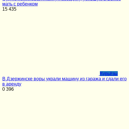
мать с ребенком
15
435
Курьёзы
В Дзержинске воры украли машину из гаража и сдали его
в аренду
0
396