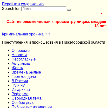
Перейти к содержанию
Search for:
Сайт не рекомендован к просмотру лицам, младше
18 лет
Криминальная хроника НН
Преступления и происшествия в Нижегородской области
О проекте
Новости
Несогласные
Актуально
Жесть
Времена былые
Громкое дело
В России
Ну и ну
Из архива
Реформа
Cвободная тема
Особое дело
Публичные извинения