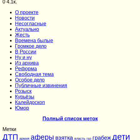
0
4.1к.
О проекте
Новости
Несогласные
Актуально
Жесть
Времена былые
Громкое дело
В России
Ну и ну
Из архива
Реформа
Cвободная тема
Особое дело
Публичные извинения
Розыск
Курьёзы
Калейдоскоп
Юмор
Полный список меток
Метки
дети
ДТП
аферы
взятка
грабеж
армия
власть
газ