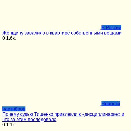
В России
Женщину завалило в квартире собственными вещами
0
1.6к.
Новости
партнёров
Почему судью Тищенко привлекли к «дисциплинарке» и
что за этим последовало
0
1.1к.