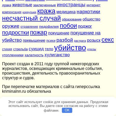
иностранцы
животные
заключенные
драка
интернет
кража
наркотики
медицина
компенсация
коррупция
несчастный случай
общество
образование
побои
оружие
поджог
педофилия
отравление
подростки
пожар
покушение на
покушение
секс
разбой
убийство
розыск
превышение
психи
растрата
убийство
суицид
тело
стихия
стрельба
угрозы
хулиганство
утопленники
халатность
Проект создан в 2011 году группой нижегородских
журналистов, освещающих криминальные события,
происшествия, деятельность правоохранительных
структур и судов.
При перепечатке материалов c сайта гиперссылка
kriminalnn.ru обязательна
Этот сайт использует cookie для хранения данных. Продолжая
использовать сайт, Вы даете свое согласие на работу с этими
файлами.
OK