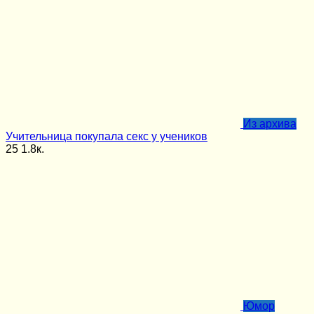
Из архива
Учительница покупала секс у учеников
25
1.8к.
Юмор