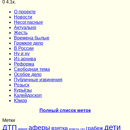
0
4.1к.
О проекте
Новости
Несогласные
Актуально
Жесть
Времена былые
Громкое дело
В России
Ну и ну
Из архива
Реформа
Cвободная тема
Особое дело
Публичные извинения
Розыск
Курьёзы
Калейдоскоп
Юмор
Полный список меток
Метки
дети
ДТП
аферы
взятка
грабеж
армия
власть
газ