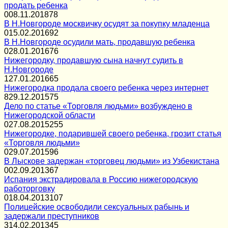
продать ребенка
0
08.11.2018
78
В Н.Новгороде москвичку осудят за покупку младенца
0
15.02.2016
92
В Н.Новгороде осудили мать, продавшую ребенка
0
28.01.2016
76
Нижегородку, продавшую сына начнут судить в
Н.Новгороде
1
27.01.2016
65
Нижегородка продала своего ребенка через интернет
8
29.12.2015
75
Дело по статье «Торговля людьми» возбуждено в
Нижегородской области
0
27.08.2015
255
Нижегородке, подарившей своего ребенка, грозит статья
«Торговля людьми»
0
29.07.2015
96
В Лыскове задержан «торговец людьми» из Узбекистана
0
02.09.2013
67
Испания экстрадировала в Россию нижегородскую
работорговку
0
18.04.2013
107
Полицейские освободили сексуальных рабынь и
задержали преступников
3
14.02.2013
45