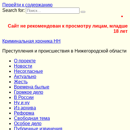
Перейти к содержанию
Search for:
Сайт не рекомендован к просмотру лицам, младше
18 лет
Криминальная хроника НН
Преступления и происшествия в Нижегородской области
О проекте
Новости
Несогласные
Актуально
Жесть
Времена былые
Громкое дело
В России
Ну и ну
Из архива
Реформа
Cвободная тема
Особое дело
Публичные извинения