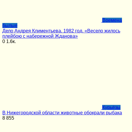
Времена
былые
Дело Андрея Климентьева. 1982 год. «Весело жилось
плейбою с набережной Жданова»
0
1.6к.
Курьёзы
В Нижегородской области животные обокрали рыбака
8
855