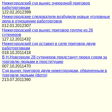
Нижегородский суд вынес очередной приговор
работорговкам
1
22.02.2012
399
Нижегородские следователи возбудили новые уголовные
дела в отношении работорговок
0
12.01.2012
307
Нижегородский суд вынес приговор группе из 26
сутенеров
1
27.12.2011
432
Нижегородский суд оставил в силе приговор двум
работорговкам
0
18.10.2011
418
В Н.Новгороде 28 сутенеров предстанут перед судом за
торговлю людьми и проституцию
0
07.10.2011
470
Суд вынес приговор двум нижегородкам, обвиненным в
торговле людьми (фото)
2
13.07.2011
390