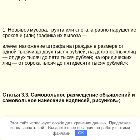
1. Невывоз мусора, грунта или снега, а равно нарушение
сроков и (или) графика их вывоза —
влечет наложение штрафа на граждан в размере от
одной тысячи до двух тысяч рублей; на должностных лиц
— от двух тысяч до пяти тысяч рублей; на юридических
лиц — от сорока тысяч до пятидесяти тысяч рублей.»;
Статья 3.3. Самовольное размещение объявлений и
самовольное нанесение надписей, рисунков»;
(в редакции Закона Нижегородской области от 26 мая
Этот сайт использует cookie для хранения данных. Продолжая
2011 года)
использовать сайт, Вы даете свое согласие на работу с этими
файлами.
OK