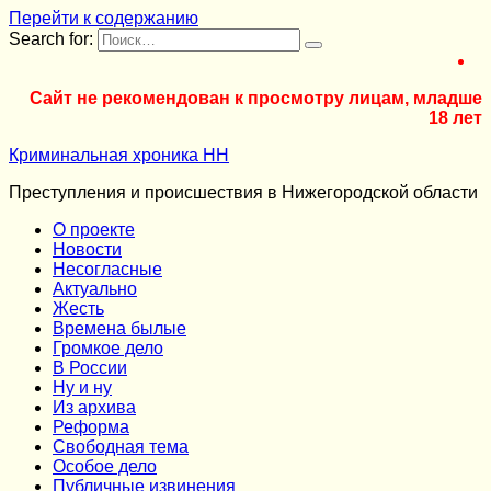
Перейти к содержанию
Search for:
Сайт не рекомендован к просмотру лицам, младше
18 лет
Криминальная хроника НН
Преступления и происшествия в Нижегородской области
О проекте
Новости
Несогласные
Актуально
Жесть
Времена былые
Громкое дело
В России
Ну и ну
Из архива
Реформа
Cвободная тема
Особое дело
Публичные извинения