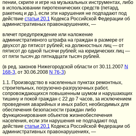
пении, скрипе и игре на музыкальных инструментах, либо
в использовании пиротехнических средств (петард,
ракетниц и др.), если эти нарушения не подпадают под
действие
статьи 20.1
Кодекса Российской Федерации об
административных правонарушениях, —
влечет предупреждение или наложение
административного штрафа на граждан в размере от
двухсот до пятисот рублей; на должностных лиц — от
пятисот до одной тысячи рублей; на юридических лиц —
от пяти тысяч до пятнадцати тысяч рублей.
(в ред. законов Нижегородской области от 30.11.2007
N
168-З
, от 30.06.2008
N 76-З
)
1.1. Производство в населенных пунктах ремонтных,
строительных, погрузочно-разгрузочных работ,
сопровождающихся повышенным шумом и нарушающих
тишину и покой граждан с 22 до 7 часов, за исключением
проведения аварийных и иных работ, необходимых для
обеспечения безопасности граждан либо
функционирования объектов жизнеобеспечения
населения, если эти нарушения не подпадают под
действие
статьи 20.1
Кодекса Российской Федерации об
административных правонарушениях, —