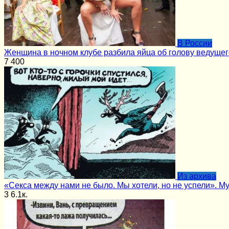
В России
Женщина в ночном клубе разбила яйца об голову ведущег
7
400
Из архива
«Секса между нами не было. Мы хотели, но не успели». М
3
6.1к.