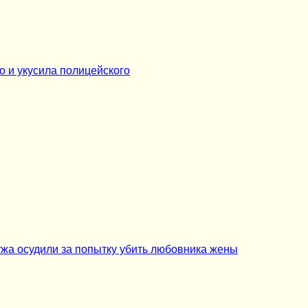
о и укусила полицейского
ужа осудили за попытку убить любовника жены