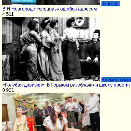
Курьёзы
В Н.Новгороде «спецназ» ошибся адресом
4
511
Времена бы
«Голубая дивизия». В Горьком разоблачили школу проститу
0
901