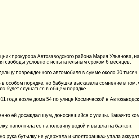
ник прокурора Автозаводского района Мария Ульянова, на 
я свободы условно с испытательным сроком 6 месяцев.
дельцу поврежденного автомобиля в сумме около 30 тысяч 
 в особом порядке, но бабушка высказала сомнение в том, 
ло будет слушаться в общем порядке.
011 года возле дома 54 по улице Космической в Автозаводс
обенно ей досаждал шум, доносившийся с улицы. Какая-то к
лку, наполнила ее наполовину водой и вышла на балкон.
 но рука бутылку не удержала и «полторашка» упала аккур