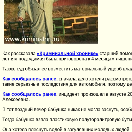
Как рассказала
«Криминальной хронике»
старший помощ
летняя подсудимая была приговорена к 4 месяцам лишени
Также суд обязал ее возместить материальный ущерб вла
Как сообщалось ранее,
сначала дело хотели рассмотреть
такие серьезные последствия для автомобиля, поэтому де
Как сообщалось ранее
, инцидент произошел в августе 2
Алексеевна.
В тот поздний вечер бабушка никак не могла заснуть, ос
Тогда бабушка взяла пластиковую полуторалитровую буты
Она хотела плеснуть водой в загулявших молодых людей,