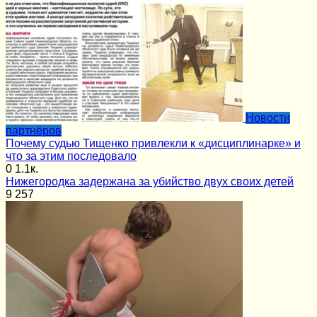
Новости
партнёров
Почему судью Тищенко привлекли к «дисциплинарке» и
что за этим последовало
0
1.1к.
Нижегородка задержана за убийство двух своих детей
9
257