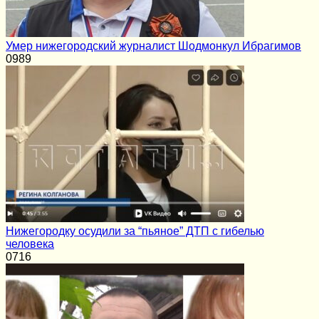
Умер нижегородский журналист Шодмонкул Ибрагимов
0
989
Нижегородку осудили за “пьяное” ДТП с гибелью
человека
0
716