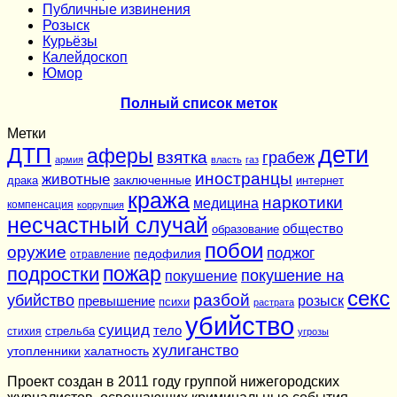
Публичные извинения
Розыск
Курьёзы
Калейдоскоп
Юмор
Полный список меток
Метки
дети
ДТП
аферы
взятка
грабеж
армия
власть
газ
иностранцы
животные
заключенные
драка
интернет
кража
наркотики
медицина
компенсация
коррупция
несчастный случай
общество
образование
побои
оружие
поджог
педофилия
отравление
подростки
пожар
покушение на
покушение
секс
разбой
убийство
розыск
превышение
психи
растрата
убийство
суицид
тело
стихия
стрельба
угрозы
хулиганство
утопленники
халатность
Проект создан в 2011 году группой нижегородских