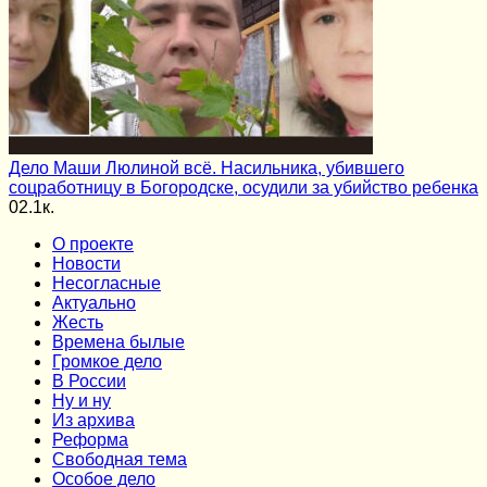
Дело Маши Люлиной всё. Насильника, убившего
соцработницу в Богородске, осудили за убийство ребенка
0
2.1к.
О проекте
Новости
Несогласные
Актуально
Жесть
Времена былые
Громкое дело
В России
Ну и ну
Из архива
Реформа
Cвободная тема
Особое дело