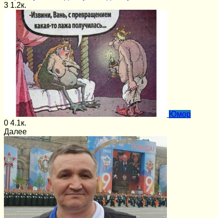
3
1.2к.
Юмор
0
4.1к.
Далее