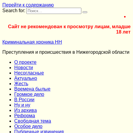
Перейти к содержанию
Search for:
Сайт не рекомендован к просмотру лицам, младше
18 лет
Криминальная хроника НН
Преступления и происшествия в Нижегородской области
О проекте
Новости
Несогласные
Актуально
Жесть
Времена былые
Громкое дело
В России
Ну и ну
Из архива
Реформа
Cвободная тема
Особое дело
Публичные извинения