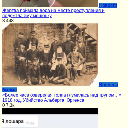
Новости
Жертва поймала вора на месте преступления и
подожгла ему мошонку
3
448
Времена
былые
«Более часа озверелая толпа глумилась над трупом…».
1918 год. Убийство Альберта Юргенса
0
7.3к.