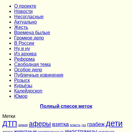
О проекте
Новости
Несогласные
Актуально
Жесть
Времена былые
Громкое дело
В России
Ну и ну
Из архива
Реформа
Cвободная тема
Особое дело
Публичные извинения
Розыск
Курьёзы
Калейдоскоп
Юмор
Полный список меток
Метки
дети
ДТП
аферы
взятка
грабеж
армия
власть
газ
иностранцы
животные
заключенные
драка
интернет