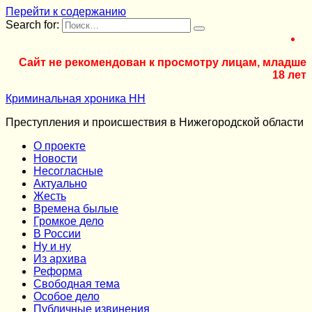
Перейти к содержанию
Search for:
Сайт не рекомендован к просмотру лицам, младше
18 лет
Криминальная хроника НН
Преступления и происшествия в Нижегородской области
О проекте
Новости
Несогласные
Актуально
Жесть
Времена былые
Громкое дело
В России
Ну и ну
Из архива
Реформа
Cвободная тема
Особое дело
Публичные извинения