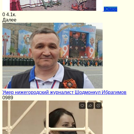
Юмор
0
4.1к.
Далее
Умер нижегородский журналист Шодмонкул Ибрагимов
0
989