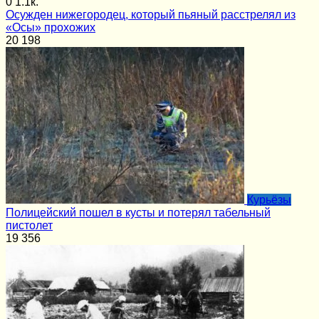
0
1.1к.
Осужден нижегородец, который пьяный расстрелял из
«Осы» прохожих
20
198
Курьёзы
Полицейский пошел в кусты и потерял табельный
пистолет
19
356