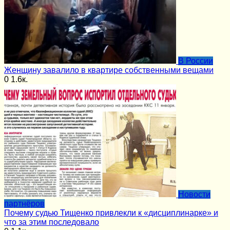
В России
Женщину завалило в квартире собственными вещами
0
1.6к.
Новости
партнёров
Почему судью Тищенко привлекли к «дисциплинарке» и
что за этим последовало