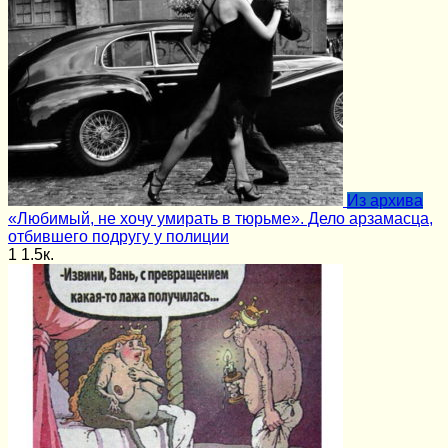
Из архива
«Любимый, не хочу умирать в тюрьме». Дело арзамасца,
отбившего подругу у полиции
1
1.5к.