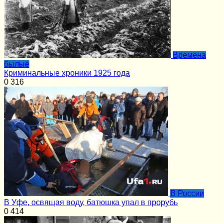
Времена
былые
Криминальные хроники 1925 года
0
316
В России
В Уфе, освящая воду, батюшка упал в прорубь
0
414