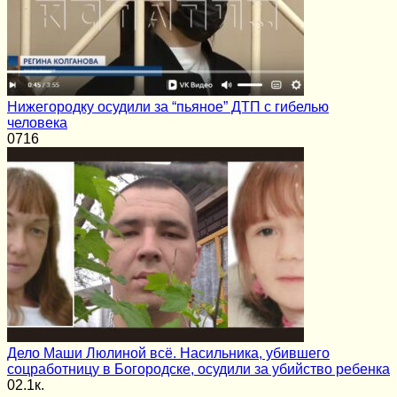
Нижегородку осудили за “пьяное” ДТП с гибелью
человека
0
716
Дело Маши Люлиной всё. Насильника, убившего
соцработницу в Богородске, осудили за убийство ребенка
0
2.1к.