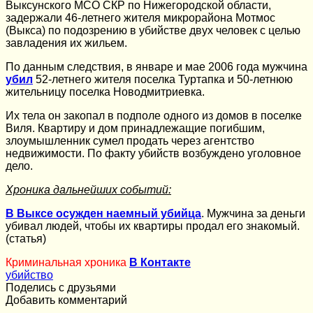
Выксунского МСО СКР по Нижегородской области,
задержали 46-летнего жителя микрорайона Мотмос
(Выкса) по подозрению в убийстве двух человек с целью
завладения их жильем.
По данным следствия, в январе и мае 2006 года мужчина
убил
52-летнего жителя поселка Туртапка и 50-летнюю
жительницу поселка Новодмитриевка.
Их тела он закопал в подполе одного из домов в поселке
Виля. Квартиру и дом принадлежащие погибшим,
злоумышленник сумел продать через агентство
недвижимости. По факту убийств возбуждено уголовное
дело.
Хроника дальнейших событий:
В Выксе осужден наемный убийца
. Мужчина за деньги
убивал людей, чтобы их квартиры продал его знакомый.
(статья)
Криминальная хроника
В Контакте
убийство
Поделись с друзьями
Добавить комментарий