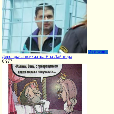
Из архива
Дело врача-психиатра Яна Лайнгера
0
977