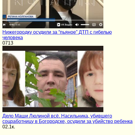
Нижегородку осудили за “пьяное” ДТП с гибелью
человека
0
713
Дело Маши Люлиной всё. Насильника, убившего
соцработницу в Богородске, осудили за убийство ребенка
0
2.1к.