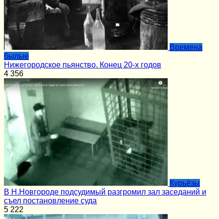
Времена
былые
Нижегородское пьянство. Конец 20-х годов
4
356
Курьёзы
В Н.Новгороде подсудимый разгромил зал заседаний и
съел постановление суда
5
222