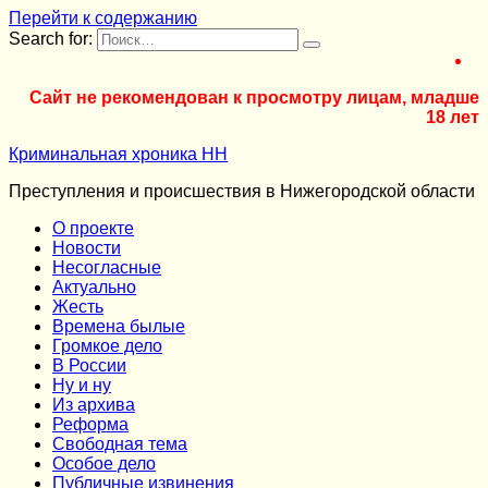
Перейти к содержанию
Search for:
Сайт не рекомендован к просмотру лицам, младше
18 лет
Криминальная хроника НН
Преступления и происшествия в Нижегородской области
О проекте
Новости
Несогласные
Актуально
Жесть
Времена былые
Громкое дело
В России
Ну и ну
Из архива
Реформа
Cвободная тема
Особое дело
Публичные извинения