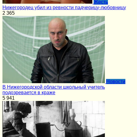
Жесть
Нижегородец убил из ревности падчерицу-любовницу
2
365
Новости
В Нижегородской области школьный учитель
подозревается в краже
5
941