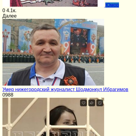
Юмор
0
4.1к.
Далее
Умер нижегородский журналист Шодмонкул Ибрагимов
0
988