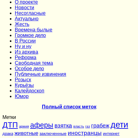
О проекте
Новости
Несогласные
Актуально
Жесть
Времена былые
Громкое дело
В России
Ну и ну
Из архива
Реформа
Cвободная тема
Особое дело
Публичные извинения
Розыск
Курьёзы
Калейдоскоп
Юмор
Полный список меток
Метки
дети
ДТП
аферы
взятка
грабеж
армия
власть
газ
иностранцы
животные
заключенные
драка
интернет