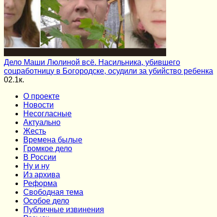
Дело Маши Люлиной всё. Насильника, убившего
соцработницу в Богородске, осудили за убийство ребенка
0
2.1к.
О проекте
Новости
Несогласные
Актуально
Жесть
Времена былые
Громкое дело
В России
Ну и ну
Из архива
Реформа
Cвободная тема
Особое дело
Публичные извинения