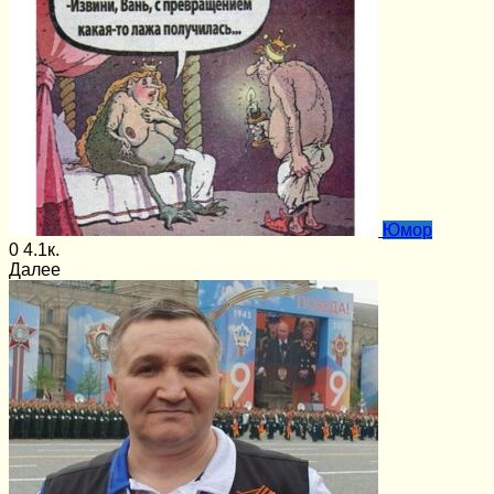
Юмор
0
4.1к.
Далее