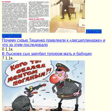
Новости
партнёров
Почему судью Тищенко привлекли к «дисциплинарке» и
что за этим последовало
0
1.1к.
В Лыскове сын зарубил топором мать и бабушку
7
1.1к.