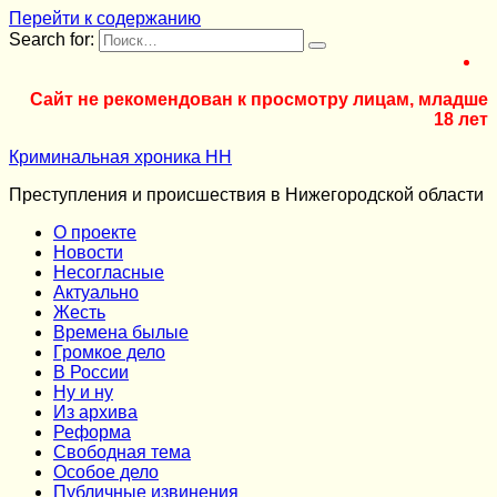
Перейти к содержанию
Search for:
Сайт не рекомендован к просмотру лицам, младше
18 лет
Криминальная хроника НН
Преступления и происшествия в Нижегородской области
О проекте
Новости
Несогласные
Актуально
Жесть
Времена былые
Громкое дело
В России
Ну и ну
Из архива
Реформа
Cвободная тема
Особое дело
Публичные извинения