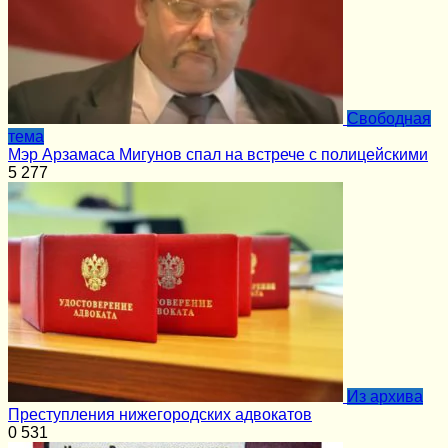
Cвободная
тема
Мэр Арзамаса Мигунов спал на встрече с полицейскими
5
277
Из архива
Преступления нижегородских адвокатов
0
531