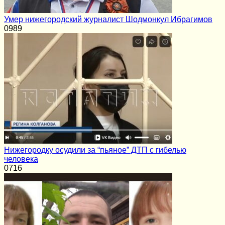
Умер нижегородский журналист Шодмонкул Ибрагимов
0
989
Нижегородку осудили за “пьяное” ДТП с гибелью
человека
0
716