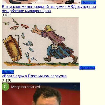
Новости
Выпускник Нижегородской академии МВД осужден за
оскорбление милиционеров
3
612
Времена
былые
«Врата ада» в Плотничном переулке
0
438