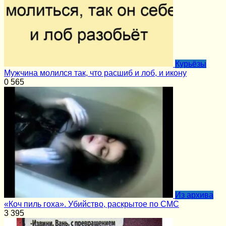
Курьёзы
Мужчина молился так, что расшиб и лоб, и икону
0
565
Из архива
«Коч пиль гоха». Убийство, раскрытое по СМС
3
395