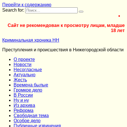
Перейти к содержанию
Search for:
Сайт не рекомендован к просмотру лицам, младше
18 лет
Криминальная хроника НН
Преступления и происшествия в Нижегородской области
О проекте
Новости
Несогласные
Актуально
Жесть
Времена былые
Громкое дело
В России
Ну и ну
Из архива
Реформа
Cвободная тема
Особое дело
Публичные извинения