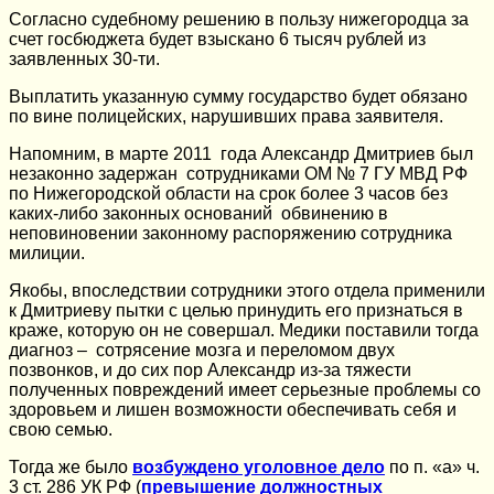
Согласно судебному решению в пользу нижегородца за
счет госбюджета будет взыскано 6 тысяч рублей из
заявленных 30-ти.
Выплатить указанную сумму государство будет обязано
по вине полицейских, нарушивших права заявителя.
Напомним, в марте 2011 года Александр Дмитриев был
незаконно задержан сотрудниками ОМ № 7 ГУ МВД РФ
по Нижегородской области на срок более 3 часов без
каких-либо законных оснований обвинению в
неповиновении законному распоряжению сотрудника
милиции.
Якобы, впоследствии сотрудники этого отдела применили
к Дмитриеву пытки с целью принудить его признаться в
краже, которую он не совершал. Медики поставили тогда
диагноз – сотрясение мозга и переломом двух
позвонков, и до сих пор Александр из-за тяжести
полученных повреждений имеет серьезные проблемы со
здоровьем и лишен возможности обеспечивать себя и
свою семью.
Тогда же было
возбуждено уголовное дело
по п. «а» ч.
3 ст. 286 УК РФ (
превышение должностных