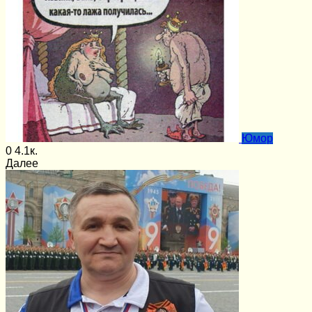
Юмор
0
4.1к.
Далее