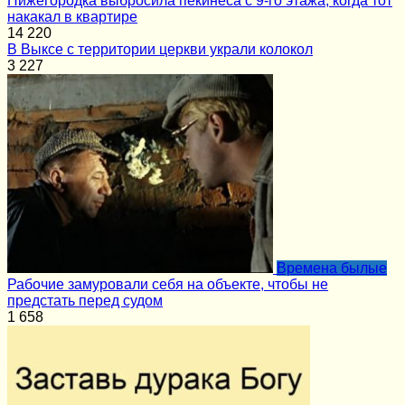
Нижегородка выбросила пекинеса с 9-го этажа, когда тот
накакал в квартире
14
220
В Выксе с территории церкви украли колокол
3
227
Времена былые
Рабочие замуровали себя на объекте, чтобы не
предстать перед судом
1
658