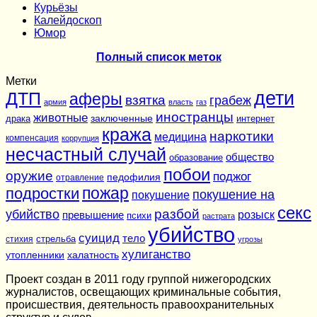
Курьёзы
Калейдоскоп
Юмор
Полный список меток
Метки
дети
ДТП
аферы
взятка
грабеж
армия
власть
газ
иностранцы
животные
заключенные
драка
интернет
кража
наркотики
медицина
компенсация
коррупция
несчастный случай
общество
образование
побои
оружие
поджог
педофилия
отравление
подростки
пожар
покушение на
покушение
секс
разбой
убийство
розыск
превышение
психи
растрата
убийство
суицид
тело
стихия
стрельба
угрозы
хулиганство
утопленники
халатность
Проект создан в 2011 году группой нижегородских
журналистов, освещающих криминальные события,
происшествия, деятельность правоохранительных