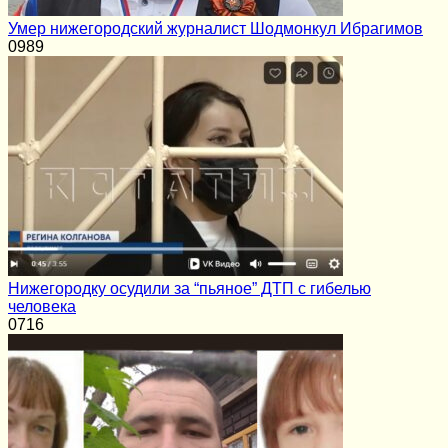
Умер нижегородский журналист Шодмонкул Ибрагимов
0
989
Нижегородку осудили за “пьяное” ДТП с гибелью
человека
0
716