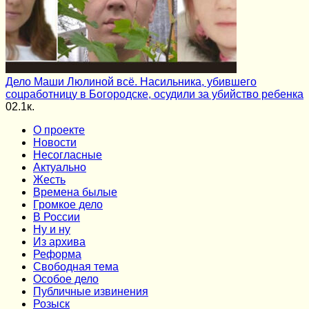
Дело Маши Люлиной всё. Насильника, убившего
соцработницу в Богородске, осудили за убийство ребенка
0
2.1к.
О проекте
Новости
Несогласные
Актуально
Жесть
Времена былые
Громкое дело
В России
Ну и ну
Из архива
Реформа
Cвободная тема
Особое дело
Публичные извинения
Розыск