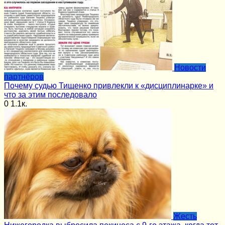
Новости
партнёров
Почему судью Тищенко привлекли к «дисциплинарке» и
что за этим последовало
0
1.1к.
Жесть