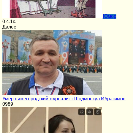
Юмор
0
4.1к.
Далее
Умер нижегородский журналист Шодмонкул Ибрагимов
0
989