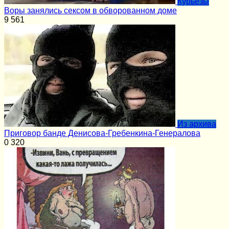
Курьёзы
Воры занялись сексом в обворованном доме
9
561
Из архива
Приговор банде Денисова-Гребенкина-Генералова
0
320