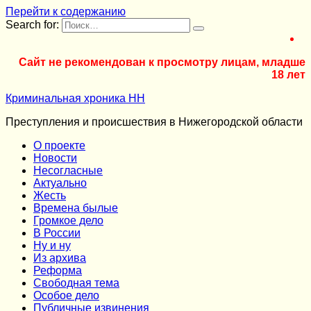
Перейти к содержанию
Search for:
Сайт не рекомендован к просмотру лицам, младше
18 лет
Криминальная хроника НН
Преступления и происшествия в Нижегородской области
О проекте
Новости
Несогласные
Актуально
Жесть
Времена былые
Громкое дело
В России
Ну и ну
Из архива
Реформа
Cвободная тема
Особое дело
Публичные извинения