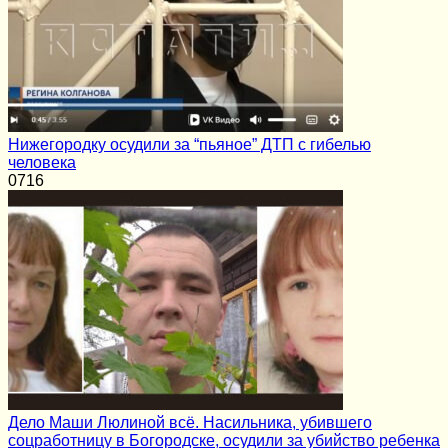
Нижегородку осудили за “пьяное” ДТП с гибелью
человека
0
716
Дело Маши Люлиной всё. Насильника, убившего
соцработницу в Богородске, осудили за убийство ребенка