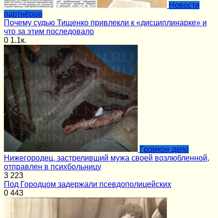
Новости
партнёров
Почему судью Тищенко привлекли к «дисциплинарке» и
что за этим последовало
0
1.1к.
Громкое дело
Нижегородец, застреливший мужа своей возлюбленной,
отправлен в психбольницу
3
223
Под Городцом задержали псевдополицейских
0
443