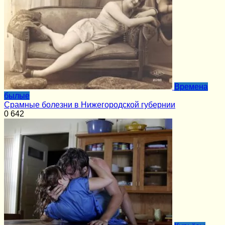
Времена
былые
Срамные болезни в Нижегородской губернии
0
642