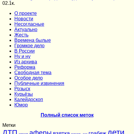
0
2.1к.
О проекте
Новости
Несогласные
Актуально
Жесть
Времена былые
Громкое дело
В России
Ну и ну
Из архива
Реформа
Cвободная тема
Особое дело
Публичные извинения
Розыск
Курьёзы
Калейдоскоп
Юмор
Полный список меток
Метки
дети
ДТП
аферы
взятка
грабеж
армия
власть
газ