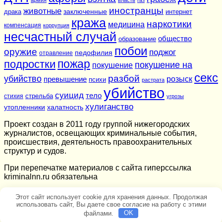
иностранцы
животные
заключенные
драка
интернет
кража
наркотики
медицина
компенсация
коррупция
несчастный случай
общество
образование
побои
оружие
поджог
педофилия
отравление
подростки
пожар
покушение на
покушение
секс
разбой
убийство
розыск
превышение
психи
растрата
убийство
суицид
тело
стихия
стрельба
угрозы
хулиганство
утопленники
халатность
Проект создан в 2011 году группой нижегородских
журналистов, освещающих криминальные события,
происшествия, деятельность правоохранительных
структур и судов.
При перепечатке материалов c сайта гиперссылка
kriminalnn.ru обязательна
Этот сайт использует cookie для хранения данных. Продолжая
использовать сайт, Вы даете свое согласие на работу с этими
файлами.
OK