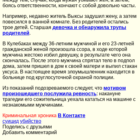
боясь ответственности, кончают с собой довольно часты.
Например, недавно житель Выксы задушил жену, а затем
повесился в ванной комнате. Без родителей остались
трое детей. Старшая
девочка и обнаружила трупы
родителей
.
В Кулебаках между 36-летним мужчиной и его 23-летней
гражданской женой произошла ссора, в ходе которой
мужчина жестоко избил девушку, в результате чего она
скончалась. После этого мужчина спрятал тело в подпол
дома, затем пришел в дом к своей матери и выпил стакан
уксуса. В настоящее время злоумышленник находится в
больнице под круглосуточной охраной полиции.
Из показаний подозреваемого следует, что
мотивом
произошедшего послужила ревность
: накануне
трагедии его сожительница уехала кататься на машине с
незнакомыми мужчинами.
Криминальная хроника
В Контакте
суицид
убийство
Поделись с друзьями
Добавить комментарий