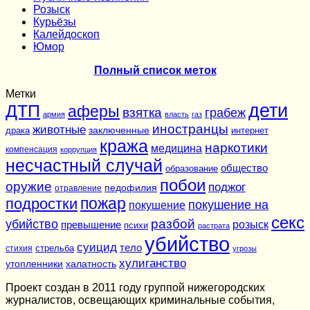
Розыск
Курьёзы
Калейдоскоп
Юмор
Полный список меток
Метки
дети
ДТП
аферы
взятка
грабеж
армия
власть
газ
иностранцы
животные
заключенные
драка
интернет
кража
наркотики
медицина
компенсация
коррупция
несчастный случай
общество
образование
побои
оружие
поджог
педофилия
отравление
подростки
пожар
покушение на
покушение
секс
разбой
убийство
розыск
превышение
психи
растрата
убийство
суицид
тело
стихия
стрельба
угрозы
хулиганство
утопленники
халатность
Проект создан в 2011 году группой нижегородских
журналистов, освещающих криминальные события,