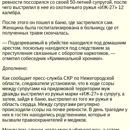
ревности поссорился со своей 50-летней супругой, после
чего выстрелил в нее из охотничьего ружья «ИЖ-27» 12
калибра.
После этого он пошел в баню, где застрелился сам.
Женщина была госпитализирована в больницу, где от
полученных травм скончалась.
— Подозреваемый в убийстве находился под домашним
арестом, поскольку находился под следствием за
преступления связанные с оборотом наркотиков, —
отметил собеседник «Криминальной хроники».
Дополнено:
Как сообщает пресс-служба СКР по Нижегородской
области, следователи установили, что в ходе ссоры
между супругами на придомовой территории муж
дважды выстрелил из ружья марки «ИЖ-27» в супругу, а
затем, зайдя в баню, выстрелил из того же ружья в
область сердца. Между супругами регулярно
происходили ссоры на почве ревности. В день трагедии у
них в гостях находились родственники, которые и
вызвали правоохранителей и медиков.
Между тем, случаи, когда мужья убивают жен, а затем,