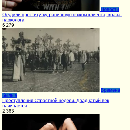
Новости
Осудили проститутку, ранившую ножом клиента, врача-
нарколога
6
279
Времена
былые
Преступления Страстной недели. Двадцатый век
начинается…
2
363