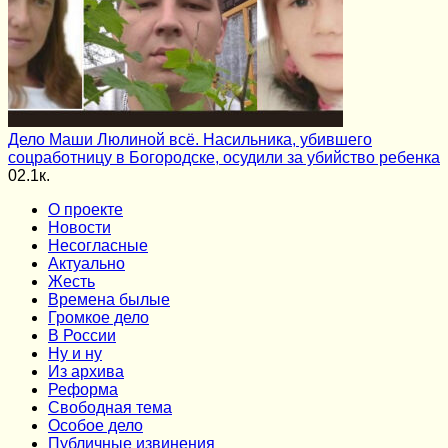
Дело Маши Люлиной всё. Насильника, убившего
соцработницу в Богородске, осудили за убийство ребенка
0
2.1к.
О проекте
Новости
Несогласные
Актуально
Жесть
Времена былые
Громкое дело
В России
Ну и ну
Из архива
Реформа
Cвободная тема
Особое дело
Публичные извинения