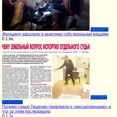
В России
Женщину завалило в квартире собственными вещами
0
1.6к.
Новости
партнёров
Почему судью Тищенко привлекли к «дисциплинарке» и
что за этим последовало
0
1.1к.