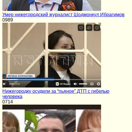
Умер нижегородский журналист Шодмонкул Ибрагимов
0
989
Нижегородку осудили за “пьяное” ДТП с гибелью
человека
0
714