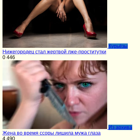
Курьёзы
Нижегородец стал жертвой лже-проститутки
0
446
Из архива
Жена во время ссоры лишила мужа глаза
4
490