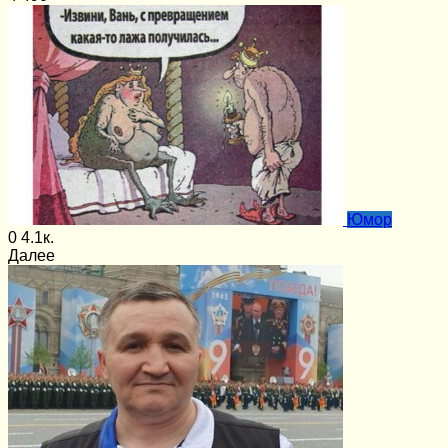
Юмор
0
4.1к.
Далее