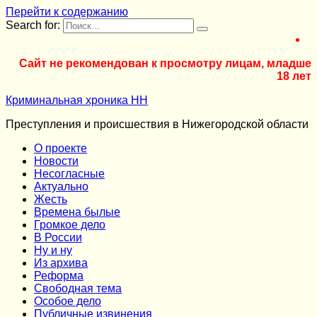
Перейти к содержанию
Search for:
Сайт не рекомендован к просмотру лицам, младше
18 лет
Криминальная хроника НН
Преступления и происшествия в Нижегородской области
О проекте
Новости
Несогласные
Актуально
Жесть
Времена былые
Громкое дело
В России
Ну и ну
Из архива
Реформа
Cвободная тема
Особое дело
Публичные извинения