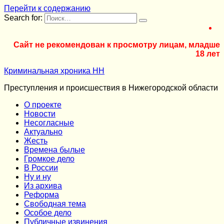
Перейти к содержанию
Search for:
Сайт не рекомендован к просмотру лицам, младше
18 лет
Криминальная хроника НН
Преступления и происшествия в Нижегородской области
О проекте
Новости
Несогласные
Актуально
Жесть
Времена былые
Громкое дело
В России
Ну и ну
Из архива
Реформа
Cвободная тема
Особое дело
Публичные извинения