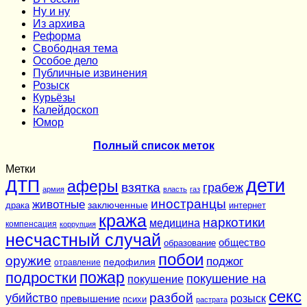
Ну и ну
Из архива
Реформа
Cвободная тема
Особое дело
Публичные извинения
Розыск
Курьёзы
Калейдоскоп
Юмор
Полный список меток
Метки
дети
ДТП
аферы
взятка
грабеж
армия
власть
газ
иностранцы
животные
заключенные
драка
интернет
кража
наркотики
медицина
компенсация
коррупция
несчастный случай
общество
образование
побои
оружие
поджог
педофилия
отравление
подростки
пожар
покушение на
покушение
секс
разбой
убийство
розыск
превышение
психи
растрата