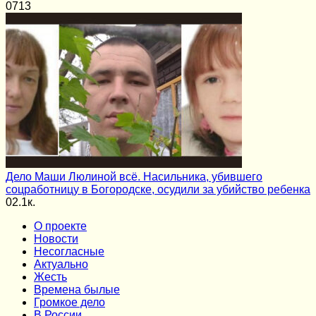
0
713
Дело Маши Люлиной всё. Насильника, убившего
соцработницу в Богородске, осудили за убийство ребенка
0
2.1к.
О проекте
Новости
Несогласные
Актуально
Жесть
Времена былые
Громкое дело
В России