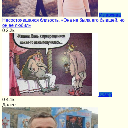
Из архива
Несостоявшаяся близость. «Она не была его бывшей, но
он ее любил»
0
2.2к.
Юмор
0
4.1к.
Далее