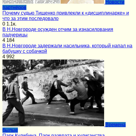
Новости
партнёров
Почему судью Тищенко привлекли к «дисциплинарке» и
что за этим последовало
0
1.1к.
В Н.Новгороде осужден отчим за изнасилования
падчерицы
4
184
В Н.Новгороде задержали насильника, который напал на
бабушку с собачкой
4
992
Времена
былые
Парк Кулибина. Парк разврата и хулиганства