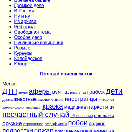
Времена былые
Громкое дело
В России
Ну и ну
Из архива
Реформа
Cвободная тема
Особое дело
Публичные извинения
Розыск
Курьёзы
Калейдоскоп
Юмор
Полный список меток
Метки
дети
ДТП
аферы
взятка
грабеж
армия
власть
газ
иностранцы
животные
заключенные
драка
интернет
кража
наркотики
медицина
компенсация
коррупция
несчастный случай
общество
образование
побои
оружие
поджог
педофилия
отравление
подростки
пожар
покушение на
покушение