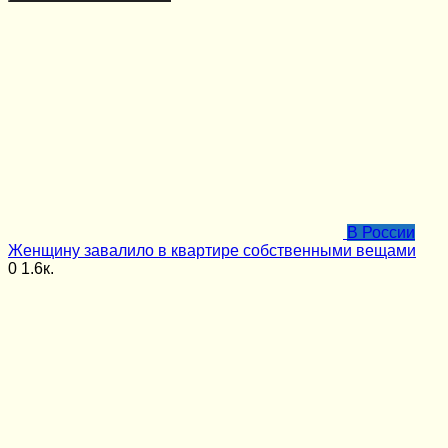
В России
Женщину завалило в квартире собственными вещами
0
1.6к.