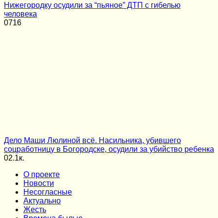
Нижегородку осудили за “пьяное” ДТП с гибелью
человека
0
716
Дело Маши Люлиной всё. Насильника, убившего
соцработницу в Богородске, осудили за убийство ребенка
0
2.1к.
О проекте
Новости
Несогласные
Актуально
Жесть