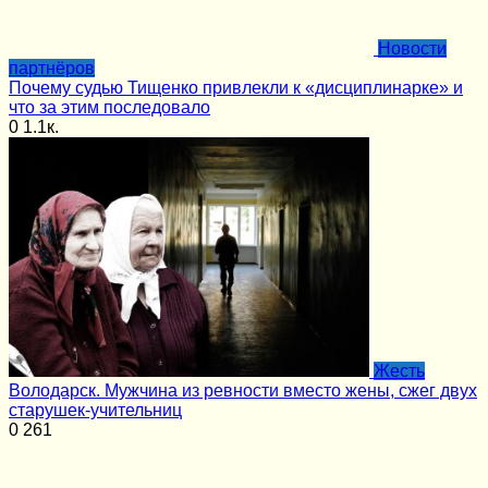
Новости
партнёров
Почему судью Тищенко привлекли к «дисциплинарке» и
что за этим последовало
0
1.1к.
Жесть
Володарск. Мужчина из ревности вместо жены, сжег двух
старушек-учительниц
0
261