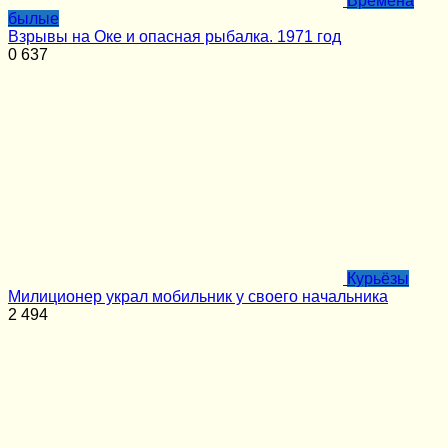
Времена
былые
Взрывы на Оке и опасная рыбалка. 1971 год
0
637
Курьёзы
Милиционер украл мобильник у своего начальника
2
494