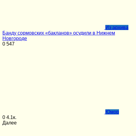
Из архива
Банду сормовских «бакланов» осудили в Нижнем
Новгороде
0
547
Юмор
0
4.1к.
Далее