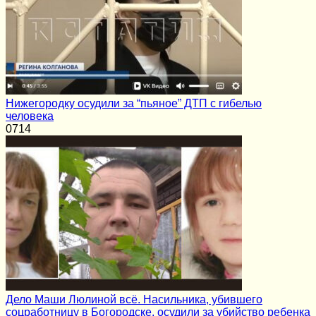
Нижегородку осудили за “пьяное” ДТП с гибелью
человека
0
714
Дело Маши Люлиной всё. Насильника, убившего
соцработницу в Богородске, осудили за убийство ребенка