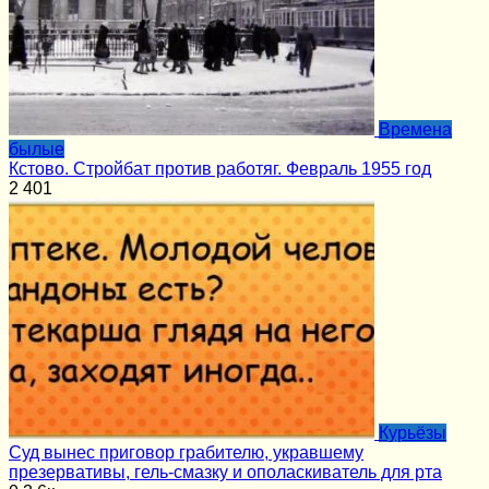
Времена
былые
Кстово. Стройбат против работяг. Февраль 1955 год
2
401
Курьёзы
Суд вынес приговор грабителю, укравшему
презервативы, гель-смазку и ополаскиватель для рта