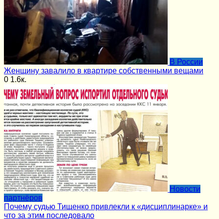
В России
Женщину завалило в квартире собственными вещами
0
1.6к.
Новости
партнёров
Почему судью Тищенко привлекли к «дисциплинарке» и
что за этим последовало