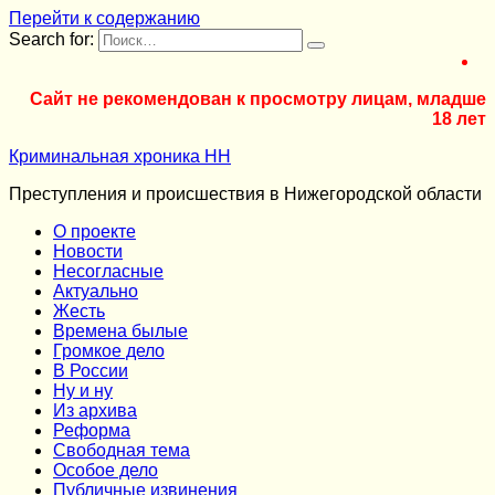
Перейти к содержанию
Search for:
Сайт не рекомендован к просмотру лицам, младше
18 лет
Криминальная хроника НН
Преступления и происшествия в Нижегородской области
О проекте
Новости
Несогласные
Актуально
Жесть
Времена былые
Громкое дело
В России
Ну и ну
Из архива
Реформа
Cвободная тема
Особое дело
Публичные извинения