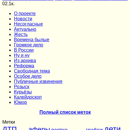
0
2.1к.
О проекте
Новости
Несогласные
Актуально
Жесть
Времена былые
Громкое дело
В России
Ну и ну
Из архива
Реформа
Cвободная тема
Особое дело
Публичные извинения
Розыск
Курьёзы
Калейдоскоп
Юмор
Полный список меток
Метки
дети
ДТП
аферы
взятка
грабеж