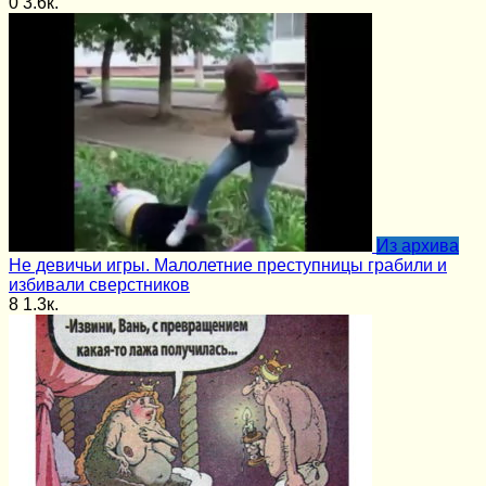
0
3.6к.
Из архива
Не девичьи игры. Малолетние преступницы грабили и
избивали сверстников
8
1.3к.