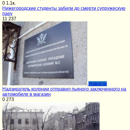
0
1.1к.
Нижегородские студенты забили до смерти супружескую
пару
11
237
Новости
Надзиратель колонии отправил пьяного заключенного на
автомобиле в магазин
0
273