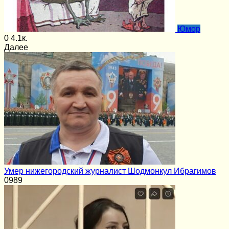
Юмор
0
4.1к.
Далее
Умер нижегородский журналист Шодмонкул Ибрагимов
0
989