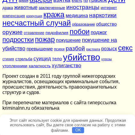
армия
власть
газ
иностранцы
животные
заключенные
драка
интернет
кража
наркотики
медицина
компенсация
коррупция
несчастный случай
общество
образование
побои
оружие
поджог
педофилия
отравление
подростки
пожар
покушение на
покушение
секс
разбой
убийство
розыск
превышение
психи
растрата
убийство
суицид
тело
стихия
стрельба
угрозы
хулиганство
утопленники
халатность
Проект создан в 2011 году группой нижегородских
журналистов, освещающих криминальные события,
происшествия, деятельность правоохранительных
структур и судов.
При перепечатке материалов c сайта гиперссылка
kriminalnn.ru обязательна
Этот сайт использует cookie для хранения данных. Продолжая
использовать сайт, Вы даете свое согласие на работу с этими
файлами.
OK