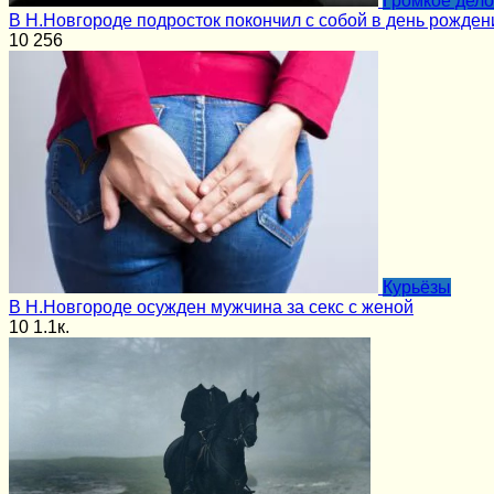
Громкое дело
В Н.Новгороде подросток покончил с собой в день рожден
10
256
Курьёзы
В Н.Новгороде осужден мужчина за секс с женой
10
1.1к.