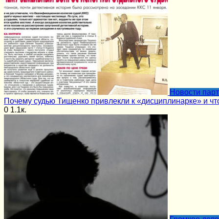
Новости пар
Почему судью Тищенко привлекли к «дисциплинарке» и чт
0
1.1к.