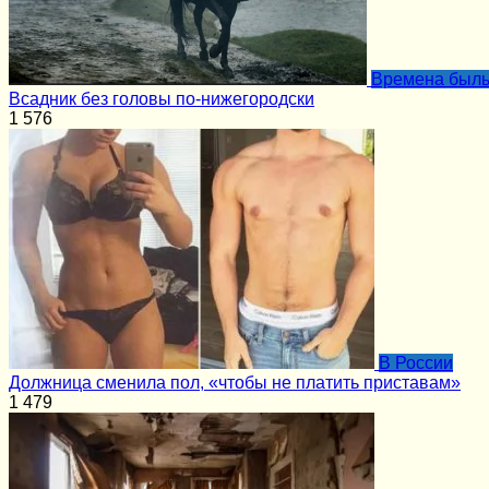
Времена был
Всадник без головы по-нижегородски
1
576
В России
Должница сменила пол, «чтобы не платить приставам»
1
479