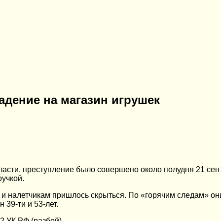
адение на магазин игрушек
ласти, преступление было совершено около полудня 21 се
ручкой.
ь, и налетчикам пришлось скрыться. По «горячим следам» 
39-ти и 53-лет.
2 УК РФ (разбой).