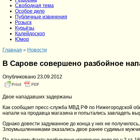
Cвободная тема
Особое дело
Публичные извинения
Розыск
Курьёзы
Калейдоскоп
Юмор
Главная
»
Новости
В Сарове совершено разбойное нап
Опубликовано
23.09.2012
Двое нападавших задержаны
Как сообщает пресс-служба МВД РФ по Нижегородской об
напали на продавца магазина и попытались завладеть вы
Однако довести задуманное до конца у них не получилос
Злоумышленниками оказались двое ранее судимых мужчин 
По данному факту возбуждено уголовное дело по ч.2 ст. 16