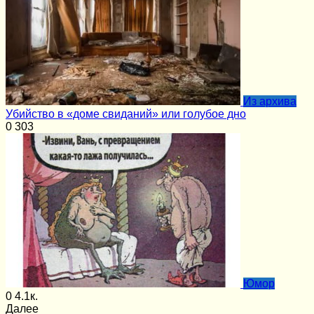
Из архива
Убийство в «доме свиданий» или голубое дно
0
303
Юмор
0
4.1к.
Далее