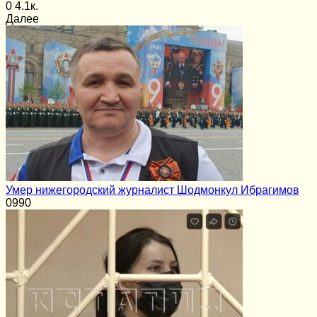
0
4.1к.
Далее
Умер нижегородский журналист Шодмонкул Ибрагимов
0
990