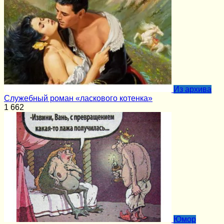
Из архива
Служебный роман «ласкового котенка»
1
662
Юмор