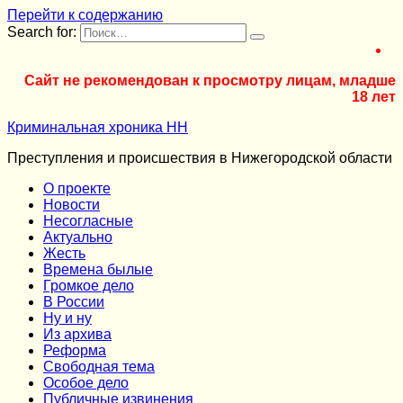
Перейти к содержанию
Search for:
Сайт не рекомендован к просмотру лицам, младше
18 лет
Криминальная хроника НН
Преступления и происшествия в Нижегородской области
О проекте
Новости
Несогласные
Актуально
Жесть
Времена былые
Громкое дело
В России
Ну и ну
Из архива
Реформа
Cвободная тема
Особое дело
Публичные извинения