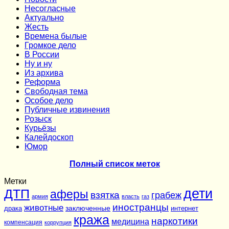
Несогласные
Актуально
Жесть
Времена былые
Громкое дело
В России
Ну и ну
Из архива
Реформа
Cвободная тема
Особое дело
Публичные извинения
Розыск
Курьёзы
Калейдоскоп
Юмор
Полный список меток
Метки
дети
ДТП
аферы
взятка
грабеж
армия
власть
газ
иностранцы
животные
заключенные
драка
интернет
кража
наркотики
медицина
компенсация
коррупция