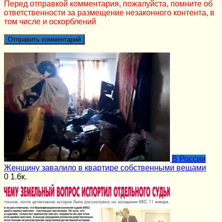
Перед отправкой комментария, пожалуйста, помните об
ответственности за размещение незаконного контента, в
том числе и оскорблений
В России
Женщину завалило в квартире собственными вещами
0
1.6к.