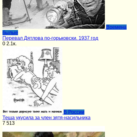
Времена
былые
Перевал Дятлова по-горьковски. 1937 год
0
2.1к.
В России
Теща укусила за член зятя-насильника
7
513