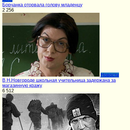
Борчанка оторвала голову младенцу
2
256
Новости
В Н.Новгороде школьная учительница задержана за
магазинную кражу
6
512