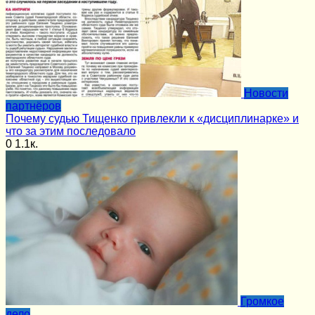
Новости
партнёров
Почему судью Тищенко привлекли к «дисциплинарке» и
что за этим последовало
0
1.1к.
Громкое
дело