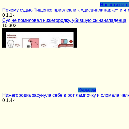
Новости пар
Почему судью Тищенко привлекли к «дисциплинарке» и чт
0
1.1к.
Суд не помиловал нижегородку, убившую сына-младенца
10
302
Курьёзы
Нижегородка засунула себе в рот лампочку и сломала чел
0
1.4к.