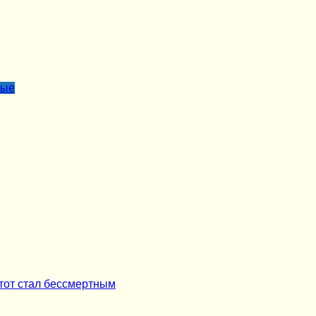
лые
 тот стал бессмертным