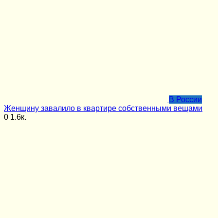
В России
Женщину завалило в квартире собственными вещами
0
1.6к.