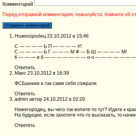
Комментарий
Перед отправкой комментария, пожалуйста, помните об от
Нижегородец
23.10.2012 в 15:46
С — — — — Ь П — — — — У!
С — — — — Ь Г — — — М Ф — Б-Ш — — — — М!
К — — — и б — — — — — — — о-ч — — — — — — —
Ответить
Макс
23.10.2012 в 16:39
ФСБшники и так сами себя сожрали
Ответить
admin
автор
24.10.2012 в 02:20
Нижегородец, вы чего так вопите-то тут? Идите к кр
На будущее, если захотите что-то высказать, то начи
Ответить