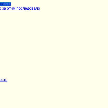
тнёров
о за этим последовало
юсть