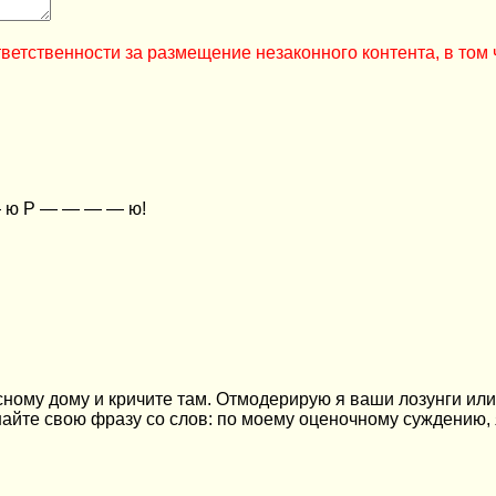
ветственности за размещение незаконного контента, в том 
 ю Р — — — — ю!
асному дому и кричите там. Отмодерирую я ваши лозунги ил
найте свою фразу со слов: по моему оценочному суждению, я