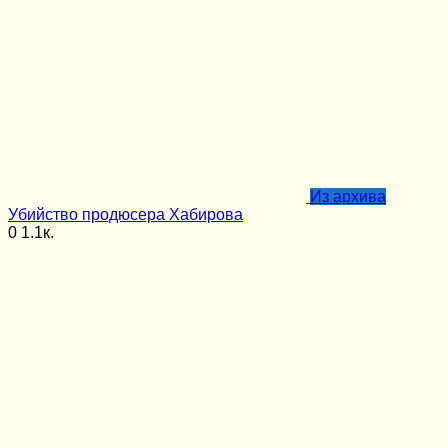
Из архива
Убийство продюсера Хабирова
0
1.1к.