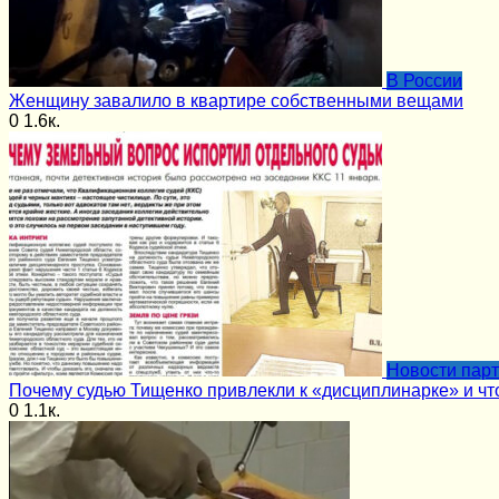
В России
Женщину завалило в квартире собственными вещами
0
1.6к.
Новости пар
Почему судью Тищенко привлекли к «дисциплинарке» и чт
0
1.1к.