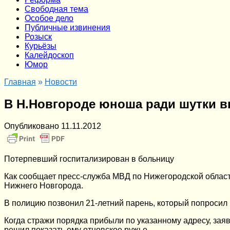
Cвободная тема
Особое дело
Публичные извинения
Розыск
Курьёзы
Калейдоскоп
Юмор
Главная
»
Новости
В Н.Новгороде юноша ради шутки в
Опубликовано
11.11.2012
Потерпевший госпитализирован в больницу
Как сообщает пресс-служба МВД по Нижегородской области
Нижнего Новгорода.
В полицию позвонил 21-летний парень, который попросил п
Когда стражи порядка прибыли по указанному адресу, заяв
решил показать ему отцовское ружье.