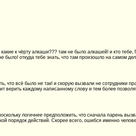
 какие к чёрту алкаши??? там не было алкашей! и кто тебе
е было! откуда тебе знать, что там произошло на самом де
ь, что всё было не так! и скорую вызвали не сотрудники пр
т верить каждому написанному слову и тем более позволять 
е, поскольку логичнее предположить, что сначала парень вы
ой порядок действий. Скорее всего, ошибся именно человек