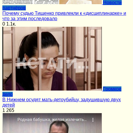
Новости
партнёров
Почему судью Тищенко привлекли к «дисциплинарке» и
что за этим последовало
0
1.1к.
Громкое
дело
В Нижнем осудят мать-детоубийцу, задушившую двух
детей
1
265