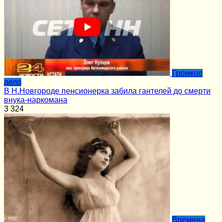
Громкое
дело
В Н.Новгороде пенсионерка забила гантелей до смерти
внука-наркомана
3
324
Времена