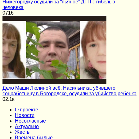
Нижегородку осудили за “пьяное” ДТП с гибелью
человека
0
716
Дело Маши Люлиной всё. Насильника, убившего
соцработницу в Богородске, осудили за убийство ребенка
0
2.1к.
О проекте
Новости
Несогласные
Актуально
Жесть
Времена былые