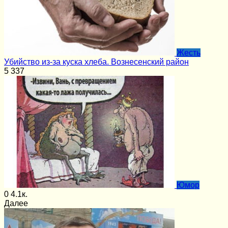
Жесть
Убийство из-за куска хлеба. Вознесенский район
5
337
Юмор
0
4.1к.
Далее