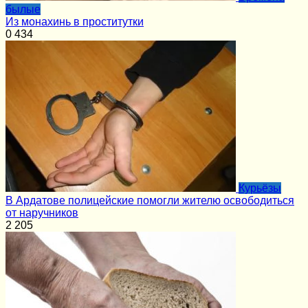
былые
Из монахинь в проститутки
0
434
Курьёзы
В Ардатове полицейские помогли жителю освободиться
от наручников
2
205