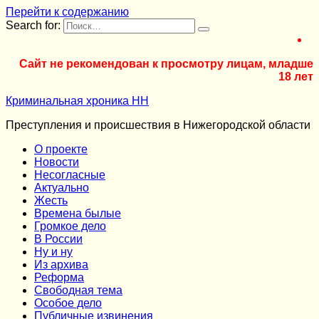
Перейти к содержанию
Search for:
Сайт не рекомендован к просмотру лицам, младше
18 лет
Криминальная хроника НН
Преступления и происшествия в Нижегородской области
О проекте
Новости
Несогласные
Актуально
Жесть
Времена былые
Громкое дело
В России
Ну и ну
Из архива
Реформа
Cвободная тема
Особое дело
Публичные извинения