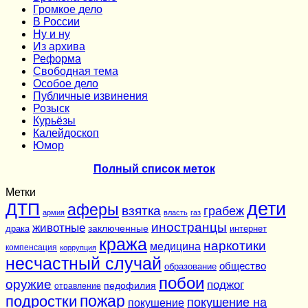
Громкое дело
В России
Ну и ну
Из архива
Реформа
Cвободная тема
Особое дело
Публичные извинения
Розыск
Курьёзы
Калейдоскоп
Юмор
Полный список меток
Метки
дети
ДТП
аферы
взятка
грабеж
армия
власть
газ
иностранцы
животные
заключенные
драка
интернет
кража
наркотики
медицина
компенсация
коррупция
несчастный случай
общество
образование
побои
оружие
поджог
педофилия
отравление
подростки
пожар
покушение на
покушение