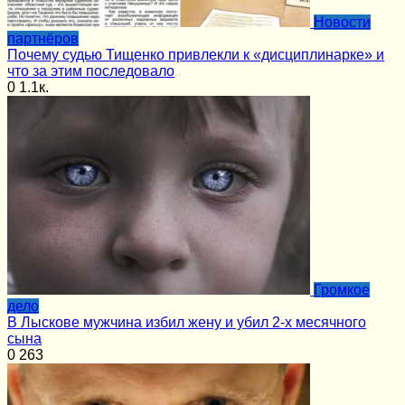
Новости
партнёров
Почему судью Тищенко привлекли к «дисциплинарке» и
что за этим последовало
0
1.1к.
Громкое
дело
В Лыскове мужчина избил жену и убил 2-х месячного
сына
0
263