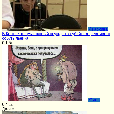
Из архива
В Кстове экс-участковый осужден за убийство ревнивого
собутыльника
0
1.5к.
Юмор
0
4.1к.
Далее