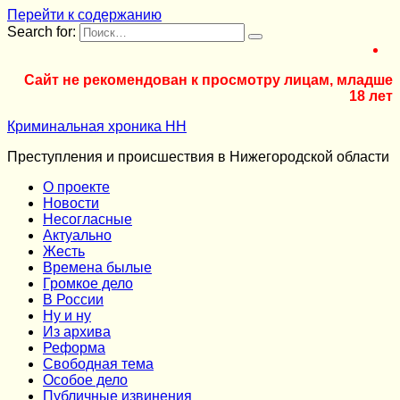
Перейти к содержанию
Search for:
Сайт не рекомендован к просмотру лицам, младше
18 лет
Криминальная хроника НН
Преступления и происшествия в Нижегородской области
О проекте
Новости
Несогласные
Актуально
Жесть
Времена былые
Громкое дело
В России
Ну и ну
Из архива
Реформа
Cвободная тема
Особое дело
Публичные извинения