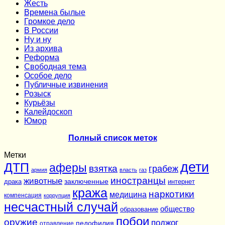
Жесть
Времена былые
Громкое дело
В России
Ну и ну
Из архива
Реформа
Cвободная тема
Особое дело
Публичные извинения
Розыск
Курьёзы
Калейдоскоп
Юмор
Полный список меток
Метки
дети
ДТП
аферы
взятка
грабеж
армия
власть
газ
иностранцы
животные
заключенные
драка
интернет
кража
наркотики
медицина
компенсация
коррупция
несчастный случай
общество
образование
побои
оружие
поджог
педофилия
отравление