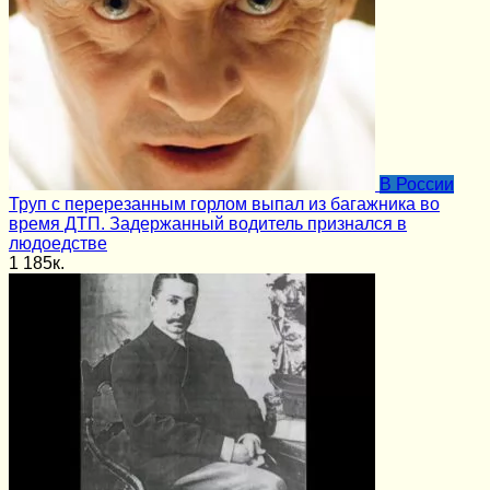
В России
Труп с перерезанным горлом выпал из багажника во
время ДТП. Задержанный водитель признался в
людоедстве
1
185к.