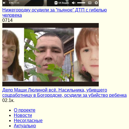
Нижегородку осудили за “пьяное” ДТП с гибелью
человека
0
714
Дело Маши Люлиной всё. Насильника, убившего
соцработницу в Богородске, осудили за убийство ребенка
0
2.1к.
О проекте
Новости
Несогласные
Актуально