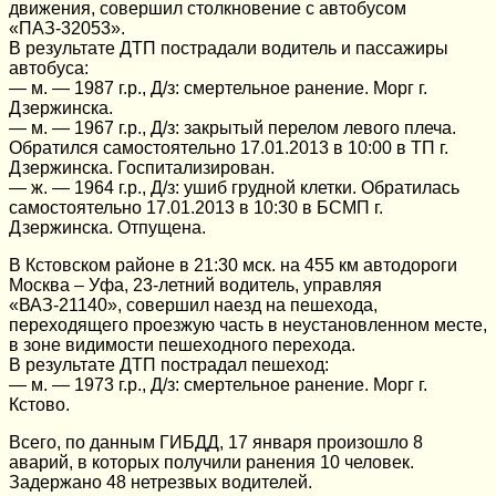
движения, совершил столкновение с автобусом
«ПАЗ-32053».
В результате ДТП пострадали водитель и пассажиры
автобуса:
— м. — 1987 г.р., Д/з: смертельное ранение. Морг г.
Дзержинска.
— м. — 1967 г.р., Д/з: закрытый перелом левого плеча.
Обратился самостоятельно 17.01.2013 в 10:00 в ТП г.
Дзержинска. Госпитализирован.
— ж. — 1964 г.р., Д/з: ушиб грудной клетки. Обратилась
самостоятельно 17.01.2013 в 10:30 в БСМП г.
Дзержинска. Отпущена.
В Кстовском районе в 21:30 мск. на 455 км автодороги
Москва – Уфа, 23-летний водитель, управляя
«ВАЗ-21140», совершил наезд на пешехода,
переходящего проезжую часть в неустановленном месте,
в зоне видимости пешеходного перехода.
В результате ДТП пострадал пешеход:
— м. — 1973 г.р., Д/з: смертельное ранение. Морг г.
Кстово.
Всего, по данным ГИБДД, 17 января произошло 8
аварий, в которых получили ранения 10 человек.
Задержано 48 нетрезвых водителей.