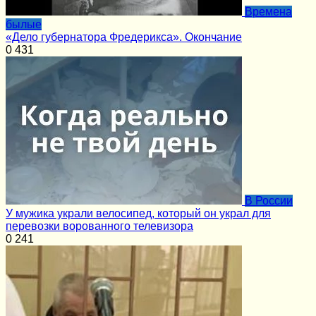
Времена
былые
«Дело губернатора Фредерикса». Окончание
0
431
В России
У мужика украли велосипед, который он украл для
перевозки ворованного телевизора
0
241