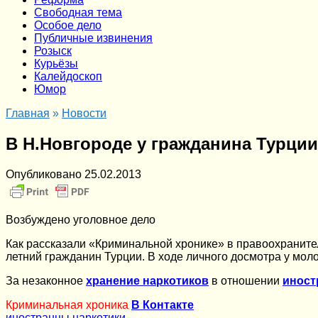
Cвободная тема
Особое дело
Публичные извинения
Розыск
Курьёзы
Калейдоскоп
Юмор
Главная
»
Новости
В Н.Новгороде у гражданина Турции
Опубликовано
25.02.2013
Возбуждено уголовное дело
Как рассказали «Криминальной хронике» в правоохраните
летний гражданин Турции. В ходе личного досмотра у мол
За незаконное
хранение наркотиков
в отношении
иност
Криминальная хроника
В Контакте
иностранцы
наркотики