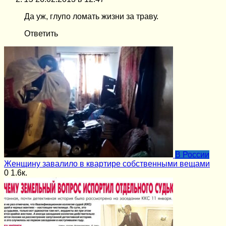
Да уж, глупо ломать жизни за траву.
Ответить
В России
Женщину завалило в квартире собственными вещами
0
1.6к.