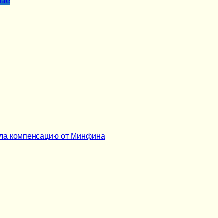
лые
ила компенсацию от Минфина