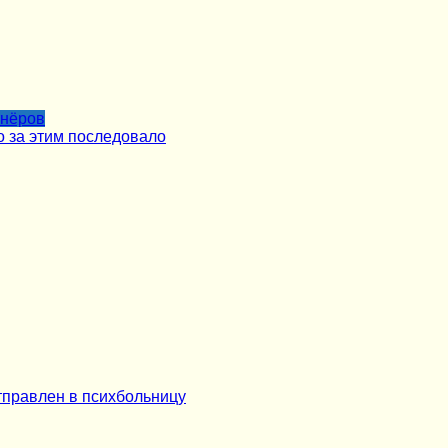
тнёров
о за этим последовало
тправлен в психбольницу