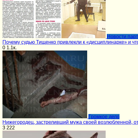
Новости пар
Почему судью Тищенко привлекли к «дисциплинарке» и чт
0
1.1к.
Громкое дело
Нижегородец, застреливший мужа своей возлюбленной, о
3
222