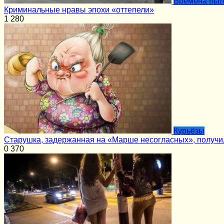
Времена бы
Криминальные нравы эпохи «оттепели»
1
280
Курьёзы
Старушка, задержанная на «Марше несогласных», получ
0
370