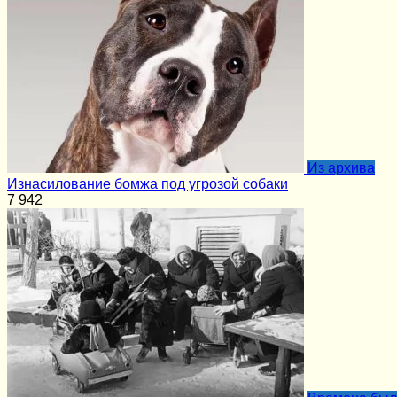
Из архива
Изнасилование бомжа под угрозой собаки
7
942