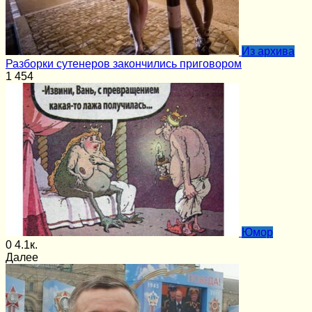
Из архива
Разборки сутенеров закончились приговором
1
454
Юмор
0
4.1к.
Далее