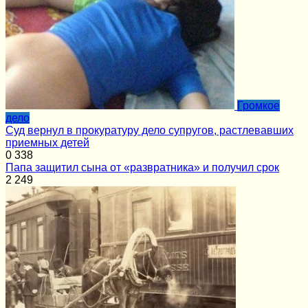
Громкое
дело
Суд вернул в прокуратуру дело супругов, растлевавших
приемных детей
0
338
Папа защитил сына от «развратника» и получил срок
2
249