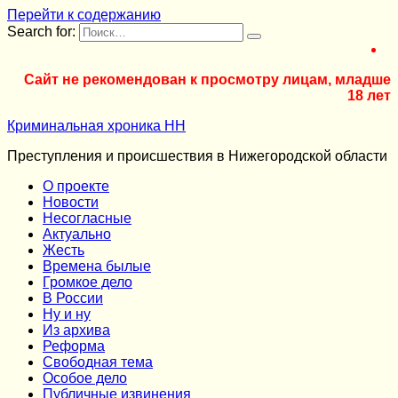
Перейти к содержанию
Search for:
Сайт не рекомендован к просмотру лицам, младше
18 лет
Криминальная хроника НН
Преступления и происшествия в Нижегородской области
О проекте
Новости
Несогласные
Актуально
Жесть
Времена былые
Громкое дело
В России
Ну и ну
Из архива
Реформа
Cвободная тема
Особое дело
Публичные извинения