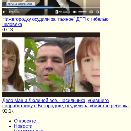
Нижегородку осудили за “пьяное” ДТП с гибелью
человека
0
713
Дело Маши Люлиной всё. Насильника, убившего
соцработницу в Богородске, осудили за убийство ребенка
0
2.1к.
О проекте
Новости