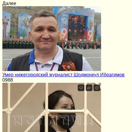
Далее
Умер нижегородский журналист Шодмонкул Ибрагимов
0
988