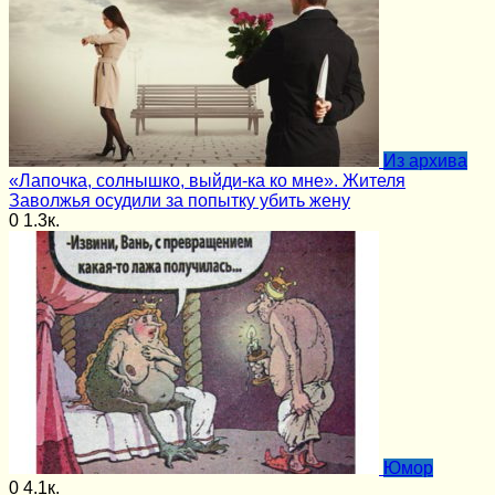
Из архива
«Лапочка, солнышко, выйди-ка ко мне». Жителя
Заволжья осудили за попытку убить жену
0
1.3к.
Юмор
0
4.1к.