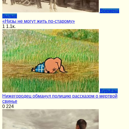
Времена
былые
«Низы не могут жить по-старому»
1
1.1к.
Курьёзы
Нижегородец обманул полицию рассказом о мертвой
свинье
0
224