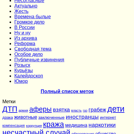
Несогласные
Актуально
Жесть
Времена былые
Громкое дело
В России
Ну и ну
Из архива
Реформа
Cвободная тема
Особое дело
Публичные извинения
Розыск
Курьёзы
Калейдоскоп
Юмор
Полный список меток
Метки
дети
ДТП
аферы
взятка
грабеж
армия
власть
газ
иностранцы
животные
заключенные
драка
интернет
кража
наркотики
медицина
компенсация
коррупция
несчастный случай
общество
образование