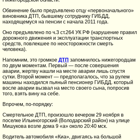
Обвинение было предъявлено отцу «первоначального»
виновника ДТП, бывшему сотруднику ГИБДД,
находящемуся на пенсии с начала 2011 года.
Оно предъявлено по ч.3 ст.264 УК РФ (нарушение правил
дорожного движения и эксплуатации транспортных
средств, повлекшее по неосторожности смерть
человека).
Напомним, это громкое
ДТП
запомнилось нижегородцам
по двум моментам. Первый — после совершения
аварии, жертву нашли на месте аварии лишь спустя
сутки. Второй момент — предполагалось, что за рулем
машины находился пьяный пенсионер ГИБДД. который
восле аварии вызвал на место своего сына, попросив
того, взять вину на себе.
Впрочем, по-порядку:
Смертельное ДТП, произошло вечером 29 ноября в
поселке Ильиногорский (Володарский район) на улице
Мишукова возле дома 9 «а» около 20:40 мск.
Водитель автомобиля «Киа», двигаясь на большой