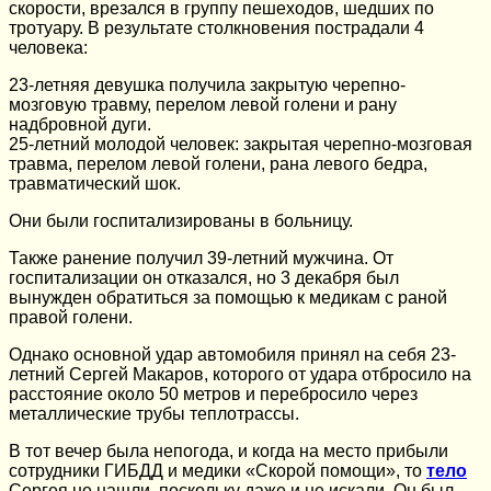
скорости, врезался в группу пешеходов, шедших по
тротуару. В результате столкновения пострадали 4
человека:
23-летняя девушка получила закрытую черепно-
мозговую травму, перелом левой голени и рану
надбровной дуги.
25-летний молодой человек: закрытая черепно-мозговая
травма, перелом левой голени, рана левого бедра,
травматический шок.
Они были госпитализированы в больницу.
Также ранение получил 39-летний мужчина. От
госпитализации он отказался, но 3 декабря был
вынужден обратиться за помощью к медикам с раной
правой голени.
Однако основной удар автомобиля принял на себя 23-
летний Сергей Макаров, которого от удара отбросило на
расстояние около 50 метров и перебросило через
металлические трубы теплотрассы.
В тот вечер была непогода, и когда на место прибыли
сотрудники ГИБДД и медики «Скорой помощи», то
тело
Сергея не нашли, поскольку даже и не искали. Он был