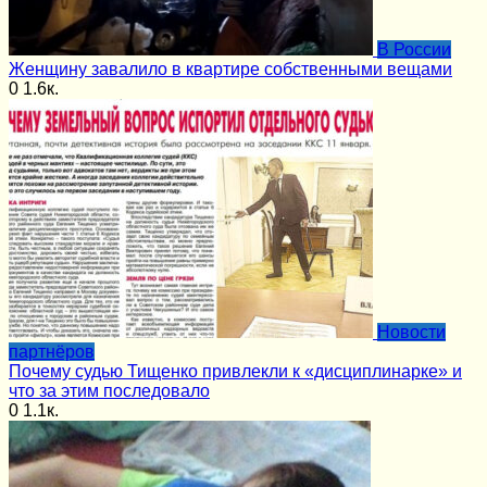
В России
Женщину завалило в квартире собственными вещами
0
1.6к.
Новости
партнёров
Почему судью Тищенко привлекли к «дисциплинарке» и
что за этим последовало
0
1.1к.