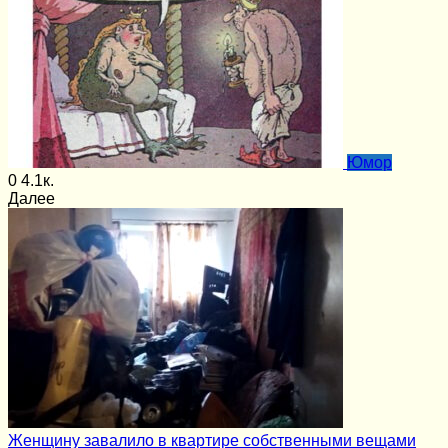
Юмор
0
4.1к.
Далее
Женщину завалило в квартире собственными вещами