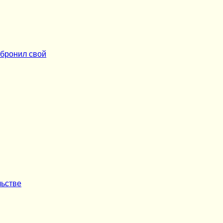
обронил свой
льстве