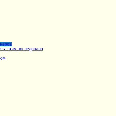
тнёров
о за этим последовало
ком