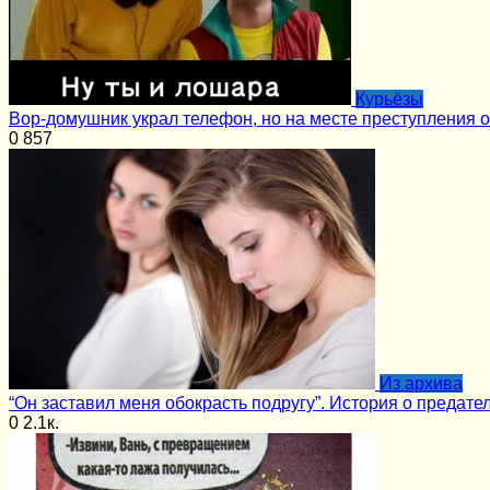
Курьёзы
Вор-домушник украл телефон, но на месте преступления 
0
857
Из архива
“Он заставил меня обокрасть подругу”. История о предате
0
2.1к.