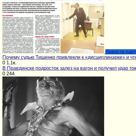
Новости пар
Почему судью Тищенко привлекли к «дисциплинарке» и чт
0
1.1к.
В Правдинске подросток залез на вагон и получил удар то
0
244