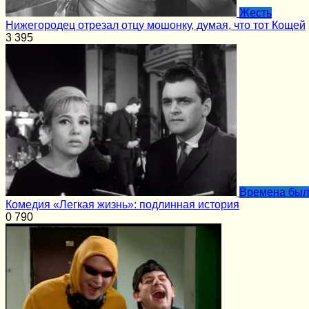
Жесть
Нижегородец отрезал отцу мошонку, думая, что тот Кощей
3
395
Времена бы
Комедия «Легкая жизнь»: подлинная история
0
790