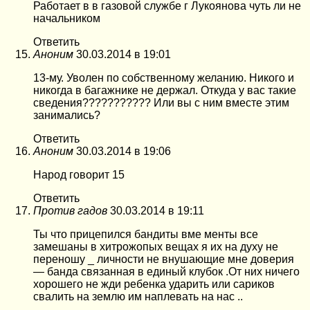
Работает в в газовой службе г Лукоянова чуть ли не
начальником
Ответить
Аноним
30.03.2014 в 19:01
13-му. Уволен по собственному желанию. Никого и
никогда в багажнике не держал. Откуда у вас такие
сведения??????????? Или вы с ним вместе этим
занимались?
Ответить
Аноним
30.03.2014 в 19:06
Народ говорит 15
Ответить
Против гадов
30.03.2014 в 19:11
Ты что прицепился бандиты вме менты все
замешаны в хитрожопых вещах я их на духу не
переношу _ личности не внушающие мне доверия
— банда связанная в единый клубок .От них ничего
хорошего не жди ребенка ударить или сариков
свалить на землю им наплевать на нас ..