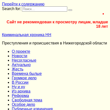
Перейти к содержанию
Search for:
Сайт не рекомендован к просмотру лицам, младше
18 лет
Криминальная хроника НН
Преступления и происшествия в Нижегородской области
О проекте
Новости
Несогласные
Актуально
Жесть
Времена былые
Громкое дело
В России
Ну и ну
Из архива
Реформа
Cвободная тема
Особое дело
Публичные извинения