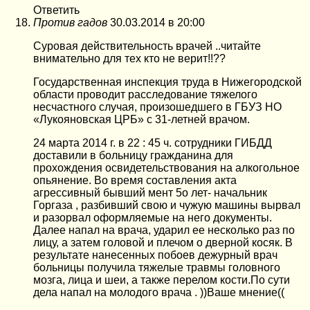
Ответить
Против гадов
30.03.2014 в 20:00
Суровая действительность врачей ..читайте
внимательно для тех кто не верит!!??
Государственная инспекция труда в Нижегородской
области проводит расследование тяжелого
несчастного случая, произошедшего в ГБУЗ НО
«Лукояновская ЦРБ» с 31-летней врачом.
24 марта 2014 г. в 22 : 45 ч. сотрудники ГИБДД
доставили в больницу гражданина для
прохождения освидетельствования на алкогольное
опьянение. Во время составления акта
агрессивный бывший мент 5о лет- начальник
Горгаза , разбивший свою и чужую машины вырвал
и разорвал оформляемые на него документы.
Далее напал на врача, ударил ее несколько раз по
лицу, а затем головой и плечом о дверной косяк. В
результате нанесенных побоев дежурный врач
больницы получила тяжелые травмы головного
мозга, лица и шеи, а также перелом кости.По сути
дела напал на молодого врача . ))Ваше мнение((