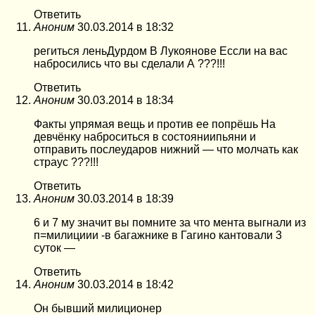
Ответить
Аноним
30.03.2014 в 18:32
региться леньДурдом В Лукоянове Ессли на вас
набросились что вы сделали А ???!!!
Ответить
Аноним
30.03.2014 в 18:34
Факты упрямая вещь и против ее попрёшь На
девчёнку наброситься в состояниипьяни и
отправить послеударов нижний — что молчать как
страус ???!!!
Ответить
Аноним
30.03.2014 в 18:39
6 и 7 му значит вы помните за что мента выгнали из
п=милициии -в багажнике в Гагино кантовали 3
суток —
Ответить
Аноним
30.03.2014 в 18:42
Он бывший милиционер