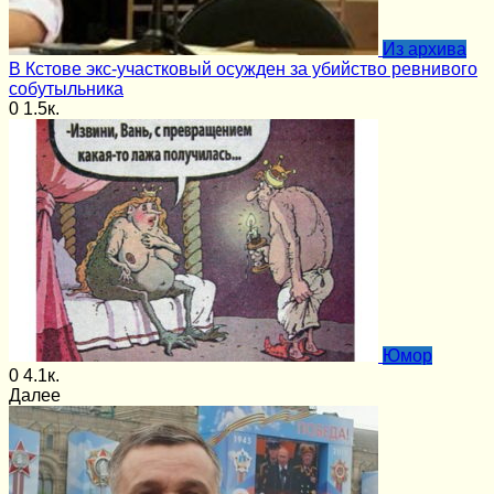
Из архива
В Кстове экс-участковый осужден за убийство ревнивого
собутыльника
0
1.5к.
Юмор
0
4.1к.
Далее