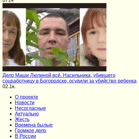
0
714
Дело Маши Люлиной всё. Насильника, убившего
соцработницу в Богородске, осудили за убийство ребенка
0
2.1к.
О проекте
Новости
Несогласные
Актуально
Жесть
Времена былые
Громкое дело
В России