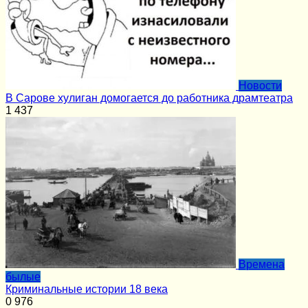
Новости
В Сарове хулиган домогается до работника драмтеатра
1
437
Времена
былые
Криминальные истории 18 века
0
976