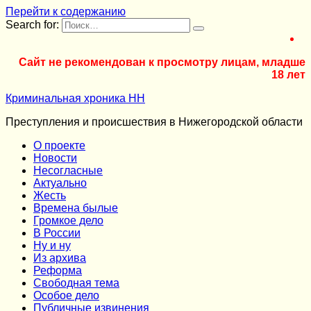
Перейти к содержанию
Search for:
Сайт не рекомендован к просмотру лицам, младше
18 лет
Криминальная хроника НН
Преступления и происшествия в Нижегородской области
О проекте
Новости
Несогласные
Актуально
Жесть
Времена былые
Громкое дело
В России
Ну и ну
Из архива
Реформа
Cвободная тема
Особое дело
Публичные извинения