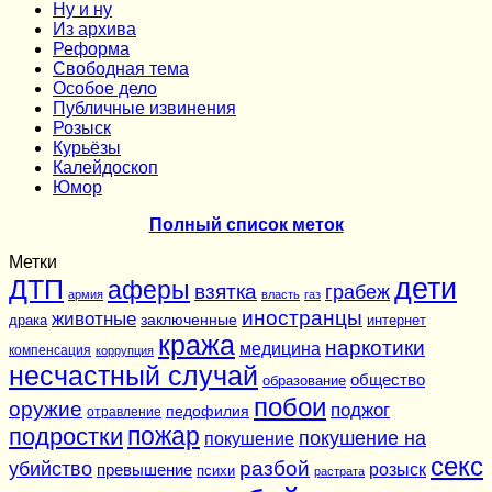
Ну и ну
Из архива
Реформа
Cвободная тема
Особое дело
Публичные извинения
Розыск
Курьёзы
Калейдоскоп
Юмор
Полный список меток
Метки
дети
ДТП
аферы
взятка
грабеж
армия
власть
газ
иностранцы
животные
заключенные
драка
интернет
кража
наркотики
медицина
компенсация
коррупция
несчастный случай
общество
образование
побои
оружие
поджог
педофилия
отравление
подростки
пожар
покушение на
покушение
секс
разбой
убийство
розыск
превышение
психи
растрата