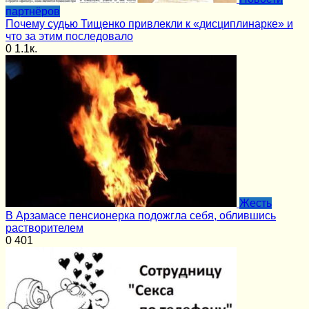
партнёров
Почему судью Тищенко привлекли к «дисциплинарке» и
что за этим последовало
0
1.1к.
Жесть
В Арзамасе пенсионерка подожгла себя, облившись
растворителем
0
401