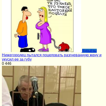
Курьёзы
Нижегородец пытался поцеловать разгневанную жену и
укусил ее за губу
0
446