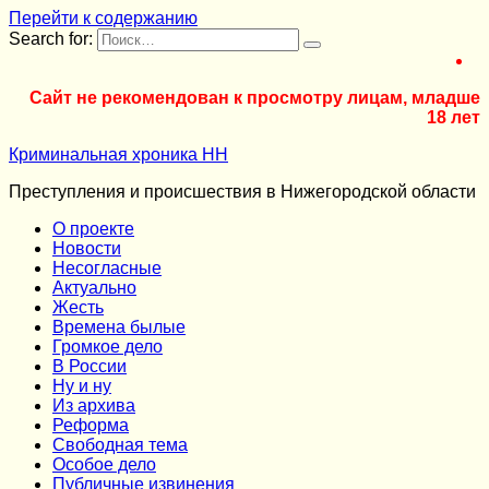
Перейти к содержанию
Search for:
Сайт не рекомендован к просмотру лицам, младше
18 лет
Криминальная хроника НН
Преступления и происшествия в Нижегородской области
О проекте
Новости
Несогласные
Актуально
Жесть
Времена былые
Громкое дело
В России
Ну и ну
Из архива
Реформа
Cвободная тема
Особое дело
Публичные извинения