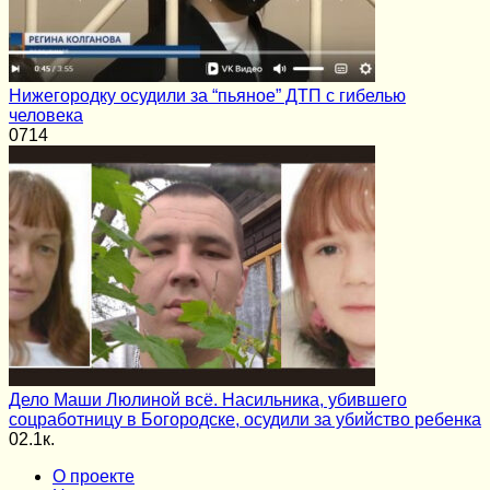
Нижегородку осудили за “пьяное” ДТП с гибелью
человека
0
714
Дело Маши Люлиной всё. Насильника, убившего
соцработницу в Богородске, осудили за убийство ребенка
0
2.1к.
О проекте