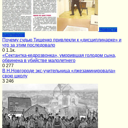
Новости
партнёров
Почему судью Тищенко привлекли к «дисциплинарке» и
что за этим последовало
0
1.1к.
«Сектантка-кедрозвонка», уморившая голодом сына,
обвинена в убийстве малолетнего
0
277
В Н.Новгороде экс-учительница «лжезаминировала»
свою школу
3
246