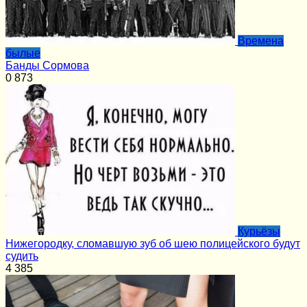
Времена
былые
Банды Сормова
0
873
Курьёзы
Нижегородку, сломавшую зуб об шею полицейского будут
судить
4
385