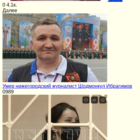
0
4.1к.
Далее
Умер нижегородский журналист Шодмонкул Ибрагимов
0
989