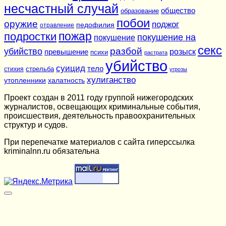
несчастный случай
общество
образование
побои
оружие
поджог
педофилия
отравление
подростки
пожар
покушение на
покушение
секс
разбой
убийство
розыск
превышение
психи
растрата
убийство
суицид
тело
стихия
стрельба
угрозы
хулиганство
утопленники
халатность
Проект создан в 2011 году группой нижегородских
журналистов, освещающих криминальные события,
происшествия, деятельность правоохранительных
структур и судов.
При перепечатке материалов c сайта гиперссылка
kriminalnn.ru обязательна