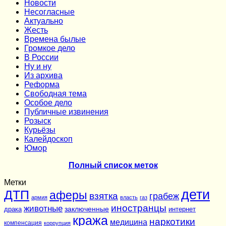
Новости
Несогласные
Актуально
Жесть
Времена былые
Громкое дело
В России
Ну и ну
Из архива
Реформа
Cвободная тема
Особое дело
Публичные извинения
Розыск
Курьёзы
Калейдоскоп
Юмор
Полный список меток
Метки
дети
ДТП
аферы
взятка
грабеж
армия
власть
газ
иностранцы
животные
заключенные
драка
интернет
кража
наркотики
медицина
компенсация
коррупция