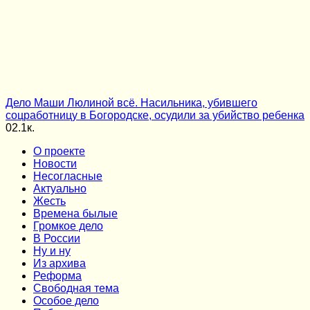
Дело Маши Люлиной всё. Насильника, убившего
соцработницу в Богородске, осудили за убийство ребенка
0
2.1к.
О проекте
Новости
Несогласные
Актуально
Жесть
Времена былые
Громкое дело
В России
Ну и ну
Из архива
Реформа
Cвободная тема
Особое дело