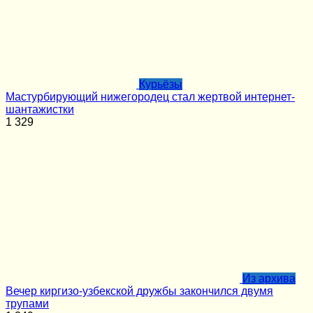
Курьёзы
Мастурбирующий нижегородец стал жертвой интернет-
шантажистки
1
329
Из архива
Вечер киргизо-узбекской дружбы закончился двумя
трупами