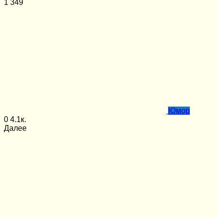
1
349
Юмор
0
4.1к.
Далее