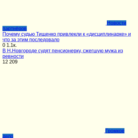
Новости
партнёров
Почему судью Тищенко привлекли к «дисциплинарке» и
что за этим последовало
0
1.1к.
В Н.Новгороде судят пенсионерку, сжегшую мужа из
ревности
12
209
Громкое
дело