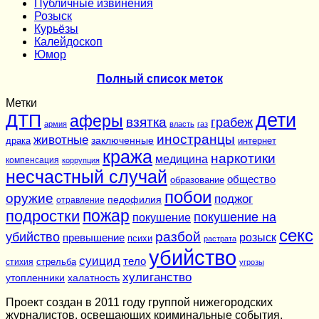
Публичные извинения
Розыск
Курьёзы
Калейдоскоп
Юмор
Полный список меток
Метки
дети
ДТП
аферы
взятка
грабеж
армия
власть
газ
иностранцы
животные
заключенные
драка
интернет
кража
наркотики
медицина
компенсация
коррупция
несчастный случай
общество
образование
побои
оружие
поджог
педофилия
отравление
подростки
пожар
покушение на
покушение
секс
разбой
убийство
розыск
превышение
психи
растрата
убийство
суицид
тело
стихия
стрельба
угрозы
хулиганство
утопленники
халатность
Проект создан в 2011 году группой нижегородских
журналистов, освещающих криминальные события,