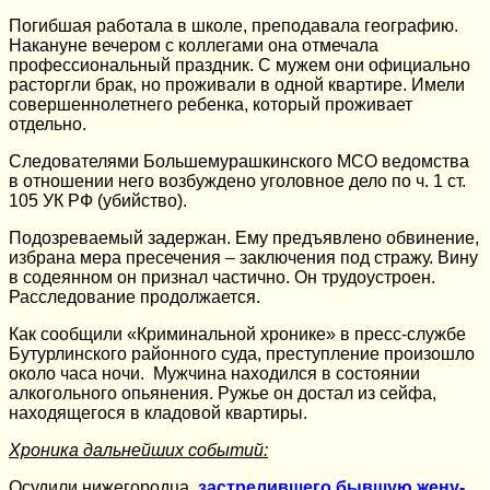
Погибшая работала в школе, преподавала географию.
Накануне вечером с коллегами она отмечала
профессиональный праздник. С мужем они официально
расторгли брак, но проживали в одной квартире. Имели
совершеннолетнего ребенка, который проживает
отдельно.
Следователями Большемурашкинского МСО ведомства
в отношении него возбуждено уголовное дело по ч. 1 ст.
105 УК РФ (убийство).
Подозреваемый задержан. Ему предъявлено обвинение,
избрана мера пресечения – заключения под стражу. Вину
в содеянном он признал частично. Он трудоустроен.
Расследование продолжается.
Как сообщили «Криминальной хронике» в пресс-службе
Бутурлинского районного суда, преступление произошло
около часа ночи. Мужчина находился в состоянии
алкогольного опьянения. Ружье он достал из сейфа,
находящегося в кладовой квартиры.
Хроника дальнейших событий:
Осудили нижегородца,
застрелившего бывшую жену-