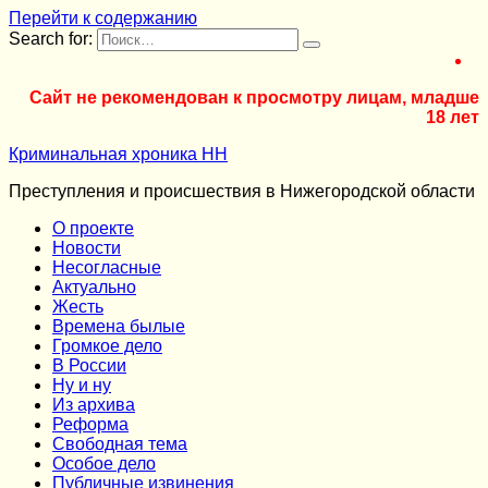
Перейти к содержанию
Search for:
Сайт не рекомендован к просмотру лицам, младше
18 лет
Криминальная хроника НН
Преступления и происшествия в Нижегородской области
О проекте
Новости
Несогласные
Актуально
Жесть
Времена былые
Громкое дело
В России
Ну и ну
Из архива
Реформа
Cвободная тема
Особое дело
Публичные извинения