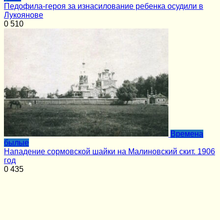
Педофила-героя за изнасилование ребенка осудили в
Лукоянове
0
510
Времена
былые
Нападение сормовской шайки на Малиновский скит. 1906
год
0
435