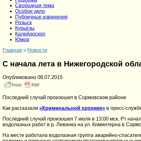
Cвободная тема
Особое дело
Публичные извинения
Розыск
Курьёзы
Калейдоскоп
Юмор
Главная
»
Новости
С начала лета в Нижегородской обл
Опубликовано
08.07.2015
Последний случай произошел в Сормовском районе
Как рассказали
«Криминальной хронике»
в пресс-службе
Последний случай произошел 7 июля в 13:00 мск. Рт нач
водолазных работ в р. Левинка на ул. Коминтерна в Сорм
На месте работала водолазная группа аварийно-спасатель
водоема и передано сотрудникам правоохранительных ор