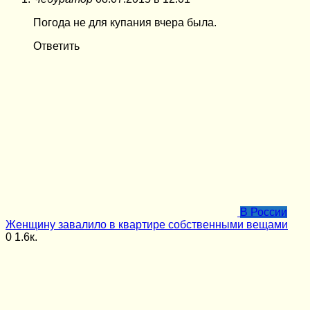
Погода не для купания вчера была.
Ответить
В России
Женщину завалило в квартире собственными вещами
0
1.6к.