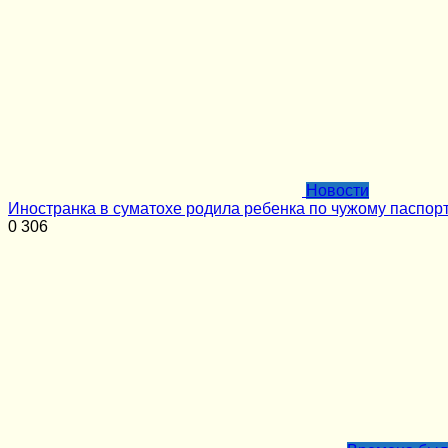
Новости
Иностранка в суматохе родила ребенка по чужому паспор
0
306