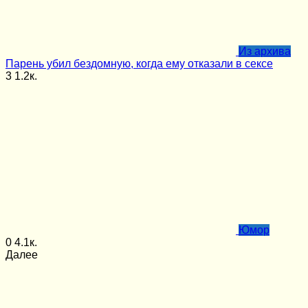
Из архива
Парень убил бездомную, когда ему отказали в сексе
3
1.2к.
Юмор
0
4.1к.
Далее