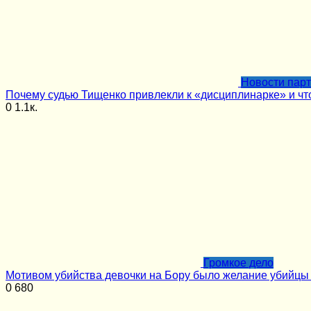
Новости пар
Почему судью Тищенко привлекли к «дисциплинарке» и чт
0
1.1к.
Громкое дело
Мотивом убийства девочки на Бору было желание убийцы
0
680