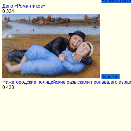
Времена бы
Дело «Романтиков»
0
324
Курьёзы
Нижегородские полицейские разыскали пропавшего изра
0
428