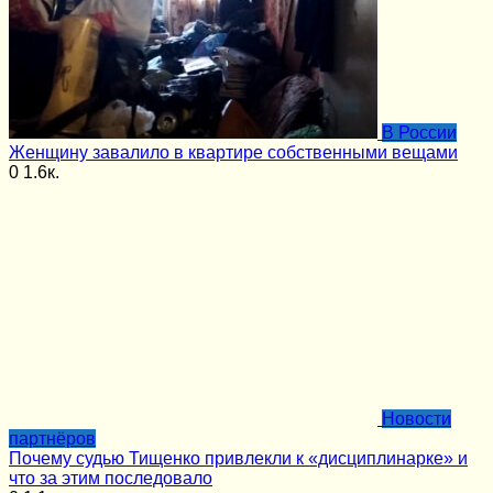
В России
Женщину завалило в квартире собственными вещами
0
1.6к.
Новости
партнёров
Почему судью Тищенко привлекли к «дисциплинарке» и
что за этим последовало