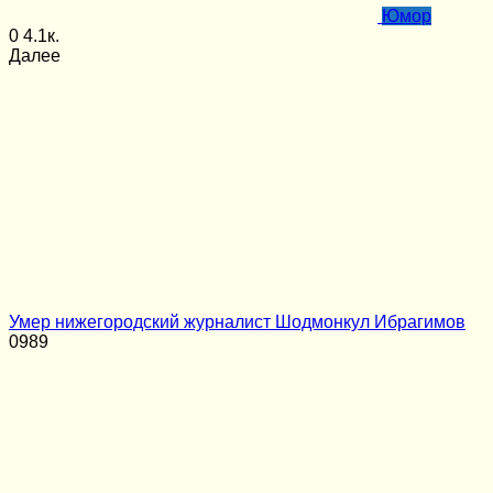
Юмор
0
4.1к.
Далее
Умер нижегородский журналист Шодмонкул Ибрагимов
0
989