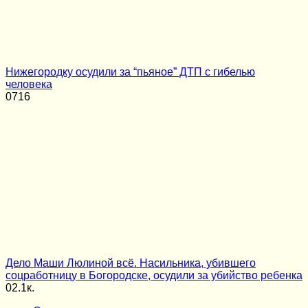
Нижегородку осудили за “пьяное” ДТП с гибелью
человека
0
716
Дело Маши Люлиной всё. Насильника, убившего
соцработницу в Богородске, осудили за убийство ребенка
0
2.1к.