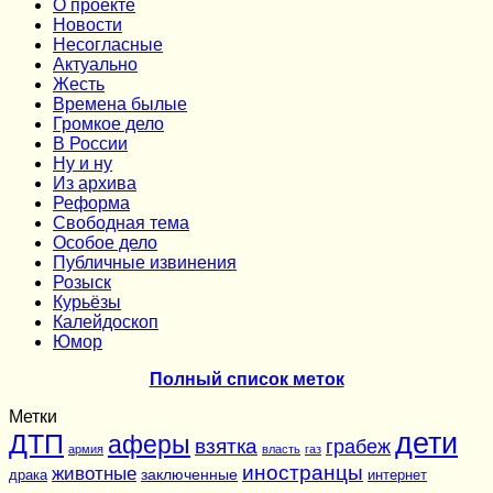
О проекте
Новости
Несогласные
Актуально
Жесть
Времена былые
Громкое дело
В России
Ну и ну
Из архива
Реформа
Cвободная тема
Особое дело
Публичные извинения
Розыск
Курьёзы
Калейдоскоп
Юмор
Полный список меток
Метки
дети
ДТП
аферы
взятка
грабеж
армия
власть
газ
иностранцы
животные
заключенные
драка
интернет