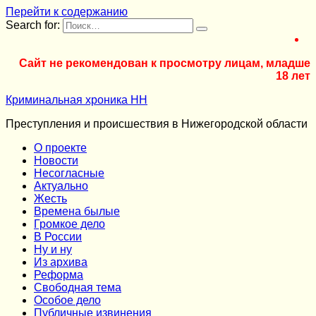
Перейти к содержанию
Search for:
Сайт не рекомендован к просмотру лицам, младше
18 лет
Криминальная хроника НН
Преступления и происшествия в Нижегородской области
О проекте
Новости
Несогласные
Актуально
Жесть
Времена былые
Громкое дело
В России
Ну и ну
Из архива
Реформа
Cвободная тема
Особое дело
Публичные извинения