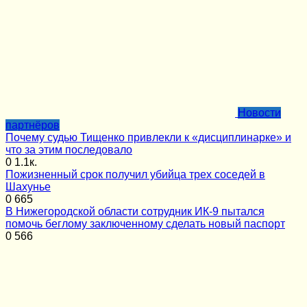
Новости
партнёров
Почему судью Тищенко привлекли к «дисциплинарке» и
что за этим последовало
0
1.1к.
Пожизненный срок получил убийца трех соседей в
Шахунье
0
665
В Нижегородской области сотрудник ИК-9 пытался
помочь беглому заключенному сделать новый паспорт
0
566