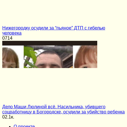
Нижегородку осудили за “пьяное” ДТП с гибелью
человека
0
714
Дело Маши Люлиной всё. Насильника, убившего
соцработницу в Богородске, осудили за убийство ребенка
0
2.1к.
О проекте