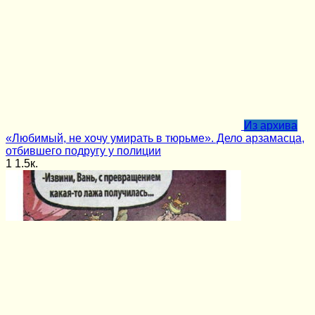
Из архива
«Любимый, не хочу умирать в тюрьме». Дело арзамасца,
отбившего подругу у полиции
1
1.5к.