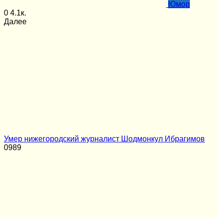
Юмор
0
4.1к.
Далее
Умер нижегородский журналист Шодмонкул Ибрагимов
0
989