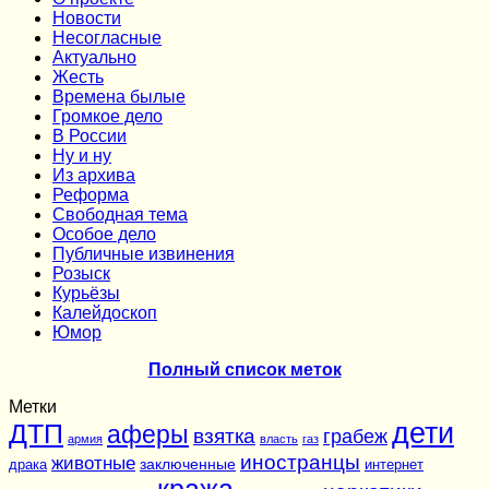
Новости
Несогласные
Актуально
Жесть
Времена былые
Громкое дело
В России
Ну и ну
Из архива
Реформа
Cвободная тема
Особое дело
Публичные извинения
Розыск
Курьёзы
Калейдоскоп
Юмор
Полный список меток
Метки
дети
ДТП
аферы
взятка
грабеж
армия
власть
газ
иностранцы
животные
заключенные
драка
интернет