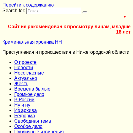
Перейти к содержанию
Search for:
Сайт не рекомендован к просмотру лицам, младше
18 лет
Криминальная хроника НН
Преступления и происшествия в Нижегородской области
О проекте
Новости
Несогласные
Актуально
Жесть
Времена былые
Громкое дело
В России
Ну и ну
Из архива
Реформа
Cвободная тема
Особое дело
Публичные извинения