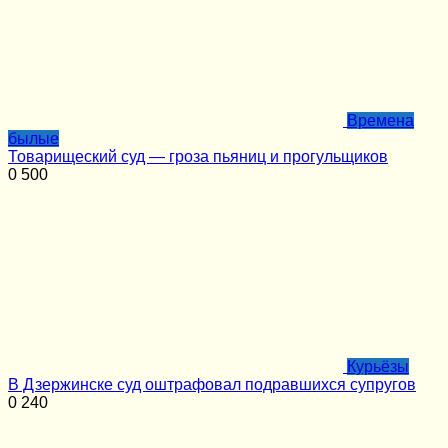
Времена
былые
Товарищеский суд — гроза пьяниц и прогульщиков
0
500
Курьёзы
В Дзержинске суд оштрафовал подравшихся супругов
0
240