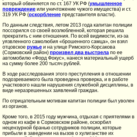
который обвиняется по ст. 167 УК РФ (
умышленное
повреждение
или уничтожение чужого имущества) и ст.
319 УК РФ (
оскорбление
представителя власти).
По данным следствия, летом 2013 года капитан полиции
поссорился со своей возлюбленной, которая решила
прекратить с ним отношения. По всей видимости, из-за
уязвленного самолюбия «брошенного самца», он взял
отцовское
ружье
и на улице Римского-Корсакова
(Сормовский район)
произвел два выстрела
по ее
автомобилю «Форд Фокус», нанеся материальный ущерб
на сумму более 200 тысяч рублей.
В ходе расследования этого преступления в отношении
подозреваемого была проведена проверка, и в работе
участкового нашли нарушения служебной дисциплины, в
виде неразрешенных заявлений граждан.
По отрицательным мотивам капитан полиции был уволен
из органов.
Кроме того, в 2015 году мужчина, отдыхая с приятелями в
одном из кафе в Сормовском районе, оскорбил
нецензурной бранью сотрудников полиции, которые
прибыли в заведении на вызов о хулиганстве их