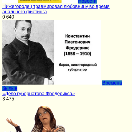
Новости
Нижегородец травмировал любовницу во время
анального фистинга
0
640
Времена
былые
«Дело губернатора Фредерикса»
3
475