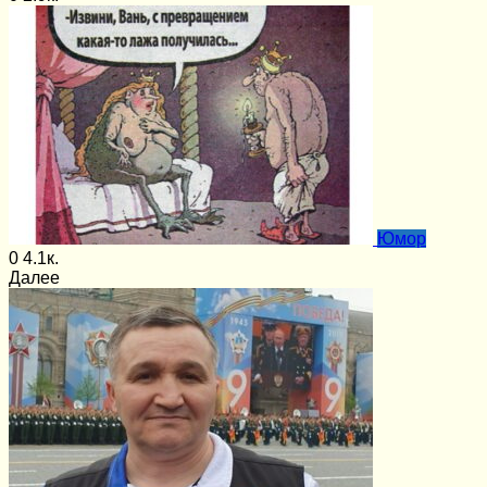
Юмор
0
4.1к.
Далее