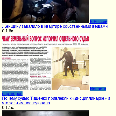
В России
Женщину завалило в квартире собственными вещами
0
1.6к.
Новости
партнёров
Почему судью Тищенко привлекли к «дисциплинарке» и
что за этим последовало
0
1.1к.