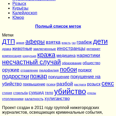
Розыск
Курьёзы
Калейдоскоп
Юмор
Полный список меток
Метки
дети
ДТП
аферы
взятка
грабеж
армия
власть
газ
иностранцы
животные
заключенные
драка
интернет
кража
наркотики
медицина
компенсация
коррупция
несчастный случай
общество
образование
побои
оружие
поджог
педофилия
отравление
подростки
пожар
покушение на
покушение
секс
разбой
убийство
розыск
превышение
психи
растрата
убийство
суицид
тело
стихия
стрельба
угрозы
хулиганство
утопленники
халатность
Проект создан в 2011 году группой нижегородских
журналистов, освещающих криминальные события,