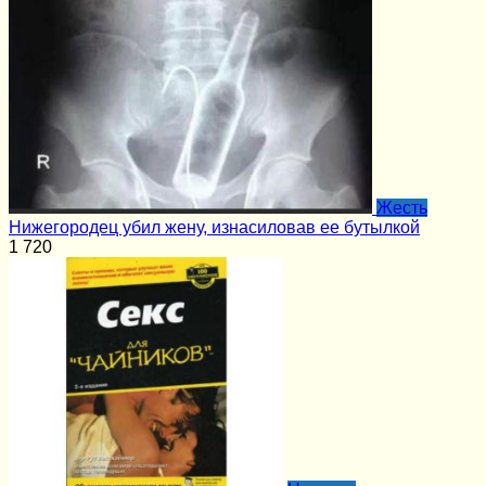
Жесть
Нижегородец убил жену, изнасиловав ее бутылкой
1
720