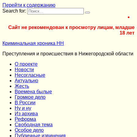
Перейти к содержанию
Search for:
Сайт не рекомендован к просмотру лицам, младше
18 лет
Криминальная хроника НН
Преступления и происшествия в Нижегородской области
О проекте
Новости
Несогласные
Актуально
Жесть
Времена былые
Громкое дело
В России
Ну и ну
Из архива
Реформа
Cвободная тема
Особое дело
Публичные извинения