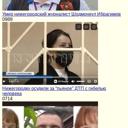
Умер нижегородский журналист Шодмонкул Ибрагимов
0
989
Нижегородку осудили за “пьяное” ДТП с гибелью
человека
0
714