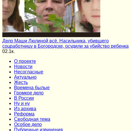
Дело Маши Люлиной всё. Насильника, убившего
соцработницу в Богородске, осудили за убийство ребенка
0
2.1к.
О проекте
Новости
Несогласные
Актуально
Жесть
Времена былые
Громкое дело
В России
Ну и ну
Из архива
Реформа
Cвободная тема
Особое дело
Публичные извинения