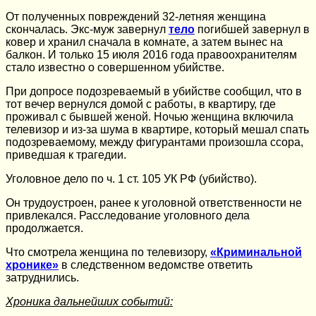
От полученных повреждений 32-летняя женщина
скончалась. Экс-муж завернул
тело
погибшей завернул в
ковер и хранил сначала в комнате, а затем вынес на
балкон. И только 15 июля 2016 года правоохранителям
стало известно о совершенном убийстве.
При допросе подозреваемый в убийстве сообщил, что в
тот вечер вернулся домой с работы, в квартиру, где
проживал с бывшей женой. Ночью женщина включила
телевизор и из-за шума в квартире, который мешал спать
подозреваемому, между фигурантами произошла ссора,
приведшая к трагедии.
Уголовное дело по ч. 1 ст. 105 УК РФ (убийство).
Он трудоустроен, ранее к уголовной ответственности не
привлекался. Расследование уголовного дела
продолжается.
Что смотрела женщина по телевизору,
«Криминальной
хронике»
в следственном ведомстве ответить
затруднились.
Хроника дальнейших событий: