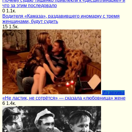
Почему судью Тищенко привлекли к «дисциплинарке» и
что за этим последовало
0
1.1к.
Водителя «Камаза», раздавившего иномарку с тремя
женщинами, будут судить
15
1.5к.
Из архива
«Не ластик, не сотрётся» — сказала «любовница» жене
6
1.4к.