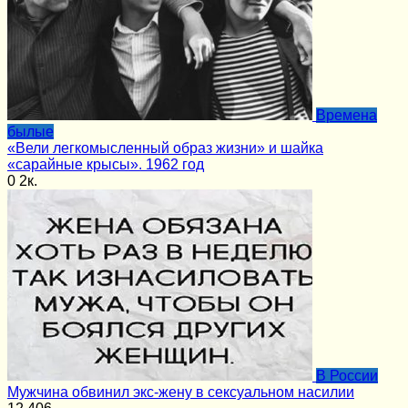
Времена
былые
«Вели легкомысленный образ жизни» и шайка
«сарайные крысы». 1962 год
0
2к.
В России
Мужчина обвинил экс-жену в сексуальном насилии