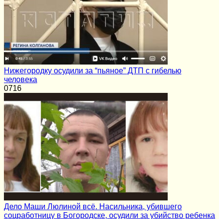
Нижегородку осудили за “пьяное” ДТП с гибелью
человека
0
716
Дело Маши Люлиной всё. Насильника, убившего
соцработницу в Богородске, осудили за убийство ребенка