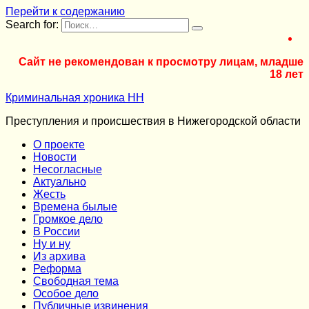
Перейти к содержанию
Search for:
Сайт не рекомендован к просмотру лицам, младше
18 лет
Криминальная хроника НН
Преступления и происшествия в Нижегородской области
О проекте
Новости
Несогласные
Актуально
Жесть
Времена былые
Громкое дело
В России
Ну и ну
Из архива
Реформа
Cвободная тема
Особое дело
Публичные извинения