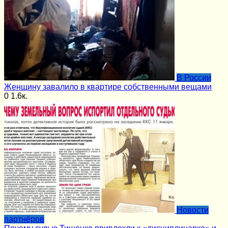
В России
Женщину завалило в квартире собственными вещами
0
1.6к.
Новости
партнёров