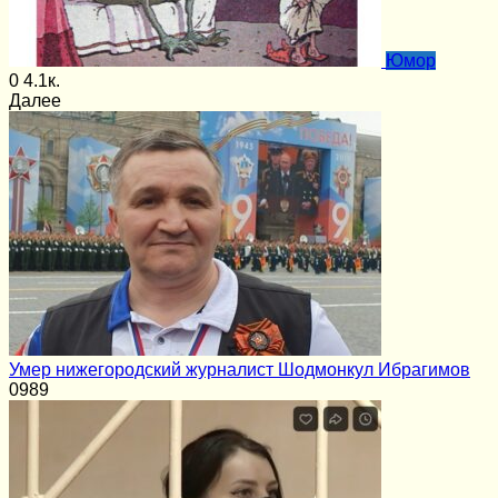
Юмор
0
4.1к.
Далее
Умер нижегородский журналист Шодмонкул Ибрагимов
0
989