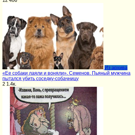
12
406
Из архива
«Ее собаки лаяли и воняли». Семенов. Пьяный мужчина
пытался убить соседку-собачницу
2
1.4к.