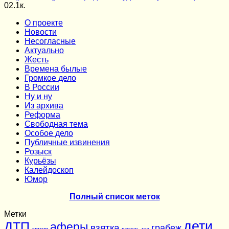
0
2.1к.
О проекте
Новости
Несогласные
Актуально
Жесть
Времена былые
Громкое дело
В России
Ну и ну
Из архива
Реформа
Cвободная тема
Особое дело
Публичные извинения
Розыск
Курьёзы
Калейдоскоп
Юмор
Полный список меток
Метки
дети
ДТП
аферы
взятка
грабеж
армия
власть
газ