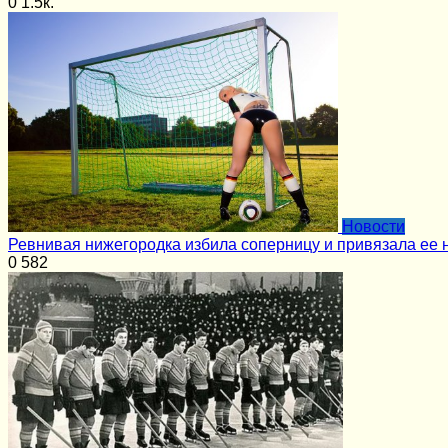
0
1.5к.
Новости
Ревнивая нижегородка избила соперницу и привязала ее 
0
582