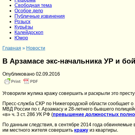
Cвободная тема
Особое дело
Публичные извинения
Розыск
Курьёзы
Калейдоскоп
Юмор
Главная
»
Новости
В Арзамасе экс-начальника УР и б
Опубликовано
02.09.2016
Уговорили жулика кражу совершить и раскрыли это прест
Пресс-служба СКР по Нижегородской области сообщает о 
МВД России по г. Арзамасу и 28-летнего бывшего полицей
«в» ч. 3 ст. 286 УК РФ (
превышение должностных полн
По данным следствия, в сентябре 2014 года обвиняемые 
им местного жителя совершить
кражу
из квартиры.