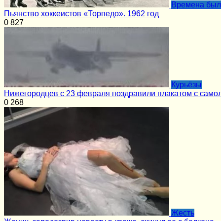
Времена бы
Пьянство хоккеистов «Торпедо». 1962 год
0
827
Курьёзы
Нижегородцев с 23 февраля поздравили плакатом с са
0
268
Жесть