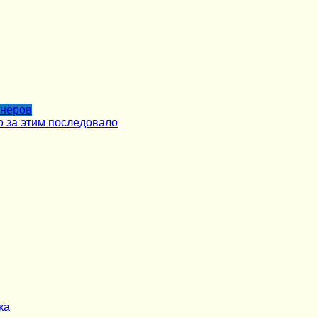
тнёров
о за этим последовало
ка