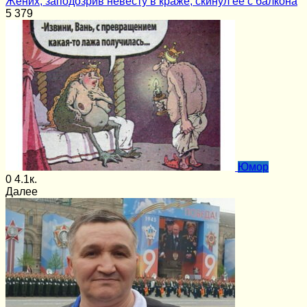
Жених, заподозрив невесту в краже, скинул ее с балкона
5
379
Юмор
0
4.1к.
Далее