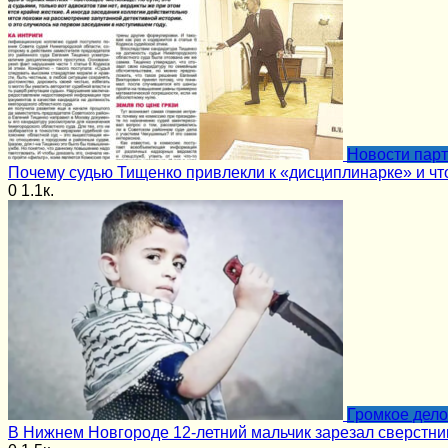
Новости пар
Почему судью Тищенко привлекли к «дисциплинарке» и чт
0
1.1к.
Громкое дело
В Нижнем Новгороде 12-летний мальчик зарезал сверстни