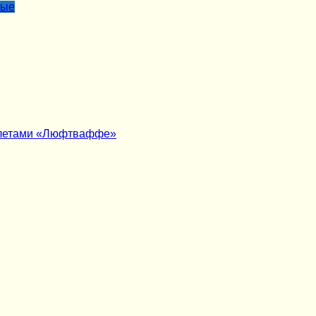
лые
молетами «Люфтваффе»