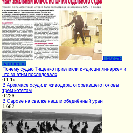
Новости
партнёров
Почему судью Тищенко привлекли к «дисциплинарке» и
что за этим последовало
0
1.1к.
В Арзамасе осудили живодера, оторвавшего головы
трем котятам
0
226
В Сарове на свалке нашли обеднённый уран
1
682