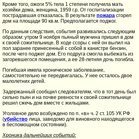
Кроме того, ожоги 5% тела 1 степени получила мать
хозяйки дома, женщина, 1959 г.р. От госпитализации
пострадавшая отказалась. В результате
пожара
сгорел
дом на площади 90 кв.м. Предполагается поджог.
По данным следствия, события развивались следующим
образом: утром 9 ноября пьяный мужчина пришел в дом
к своей сожительнице. В ходе ссоры с ней он вылил на
пол заранее принесенный с собой в канистре бензин,
после чего поджег дом. Его подруга смогла выбежать из
загоревшегося помещения, а ее 28-летняя дочь погибла.
Погибшая имела хроническое заболевание,
самостоятельно не передвигалась. У нее осталось двое
малолетних детей.
Задержанный сообщил следователям, что в тот день был
сильно пьян и на почве ревности к своей сожительнице
решил сжечь дом вместе с жильцами.
Уголовное дело возбуждено по п. «в» ч. 2 ст. 105 УК РФ
(
убийство
лица, заведомо для виновного находящегося
в беспомощном состоянии).
Хроника дальнейших событий: