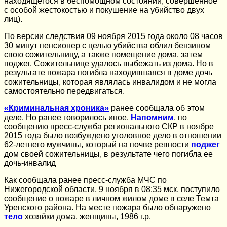
находящегося в беспомощном состоянии, совершенное
с особой жестокостью и покушение на убийство двух
лиц).
По версии следствия 09 ноября 2015 года около 08 часов
30 минут пенсионер с целью убийства облил бензином
свою сожительницу, а также помещение дома, затем
поджег. Сожительнице удалось выбежать из дома. Но в
результате пожара погибла находившаяся в доме дочь
сожительницы, которая являлась инвалидом и не могла
самостоятельно передвигаться.
«Криминальная хроника»
ранее сообщала об этом
деле. Но ранее говорилось иное.
Напомним
, по
сообщению пресс-служба регионального СКР в ноябре
2015 года было возбуждено уголовное дело в отношении
62-летнего мужчины, который на почве ревности
поджег
дом своей сожительницы, в результате чего погибла ее
дочь-инвалид
Как сообщала ранее пресс-служба МЧС по
Нижегородской области, 9 ноября в 08:35 мск. поступило
сообщение о пожаре в личном жилом доме в селе Темта
Уренского района. На месте пожара было обнаружено
тело
хозяйки дома, женщины, 1986 г.р.