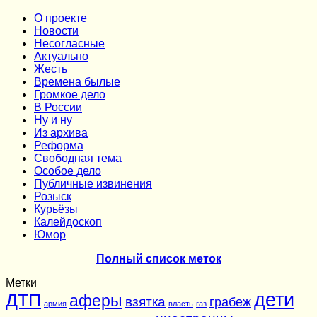
О проекте
Новости
Несогласные
Актуально
Жесть
Времена былые
Громкое дело
В России
Ну и ну
Из архива
Реформа
Cвободная тема
Особое дело
Публичные извинения
Розыск
Курьёзы
Калейдоскоп
Юмор
Полный список меток
Метки
дети
ДТП
аферы
взятка
грабеж
армия
власть
газ