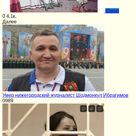
Юмор
0
4.1к.
Далее
Умер нижегородский журналист Шодмонкул Ибрагимов
0
989