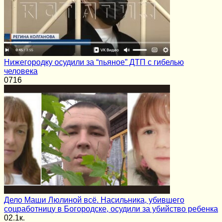
Нижегородку осудили за “пьяное” ДТП с гибелью
человека
0
716
Дело Маши Люлиной всё. Насильника, убившего
соцработницу в Богородске, осудили за убийство ребенка
0
2.1к.