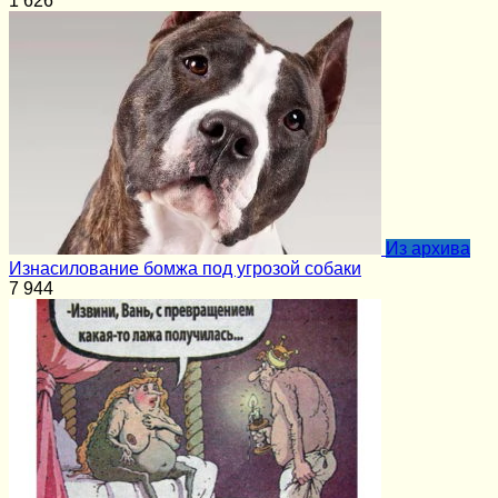
1
626
Из архива
Изнасилование бомжа под угрозой собаки
7
944