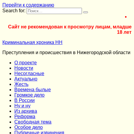
Перейти к содержанию
Search for:
Сайт не рекомендован к просмотру лицам, младше
18 лет
Криминальная хроника НН
Преступления и происшествия в Нижегородской области
О проекте
Новости
Несогласные
Актуально
Жесть
Времена былые
Громкое дело
В России
Ну и ну
Из архива
Реформа
Cвободная тема
Особое дело
Публичные извинения