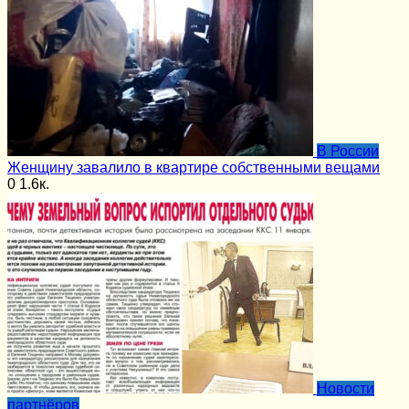
В России
Женщину завалило в квартире собственными вещами
0
1.6к.
Новости
партнёров