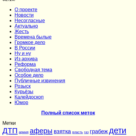
О проекте
Новости
Несогласные
Актуально
Жесть
Времена былые
Громкое дело
В России
Ну и ну
Из архива
Реформа
Cвободная тема
Особое дело
Публичные извинения
Розыск
Курьёзы
Калейдоскоп
Юмор
Полный список меток
Метки
дети
ДТП
аферы
взятка
грабеж
армия
власть
газ