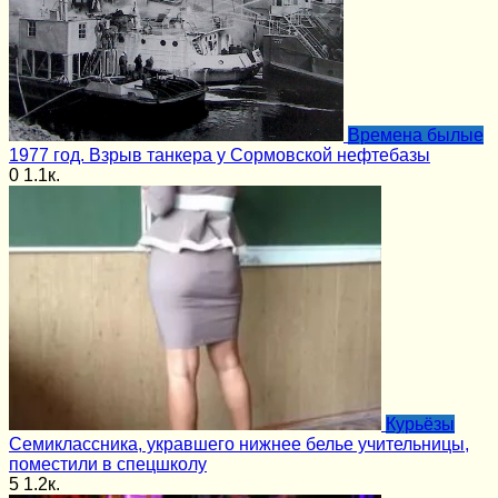
Времена былые
1977 год. Взрыв танкера у Сормовской нефтебазы
0
1.1к.
Курьёзы
Семиклассника, укравшего нижнее белье учительницы,
поместили в спецшколу
5
1.2к.