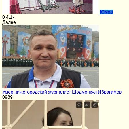
Юмор
0
4.1к.
Далее
Умер нижегородский журналист Шодмонкул Ибрагимов
0
989