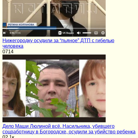
Нижегородку осудили за “пьяное” ДТП с гибелью
человека
0
714
Дело Маши Люлиной всё. Насильника, убившего
соцработницу в Богородске, осудили за убийство ребенка
0
2.1к.