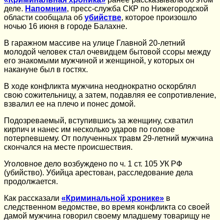
деле.
Напомним
, пресс-служба СКР по Нижегородской
области сообщала об
убийстве
, которое произошло
ночью 16 июня в городе Балахне.
В гаражном массиве на улице Главной 20-летний
молодой человек стал очевидцем бытовой ссоры между
его знакомыми мужчиной и женщиной, у которых он
накануне был в гостях.
В ходе конфликта мужчина неоднократно оскорблял
свою сожительницу, а затем, подавляя ее сопротивление,
взвалил ее на плечо и понес домой.
Подозреваемый, вступившись за женщину, схватил
кирпич и нанес им несколько ударов по голове
потерпевшему. От полученных травм 29-летний мужчина
скончался на месте происшествия.
Уголовное дело возбуждено по ч. 1 ст. 105 УК РФ
(убийство). Убийца арестован, расследование дела
продолжается.
Как рассказали
«Криминальной хронике»
в
следственном ведомстве, во время конфликта со своей
дамой мужчина говорил своему младшему товарищу не