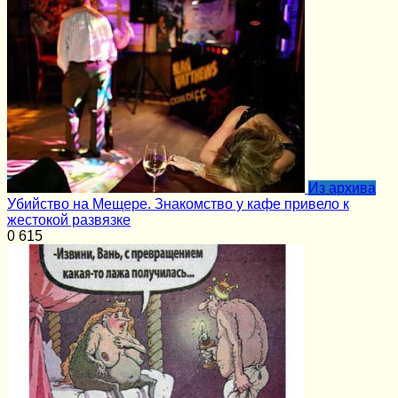
Из архива
Убийство на Мещере. Знакомство у кафе привело к
жестокой развязке
0
615