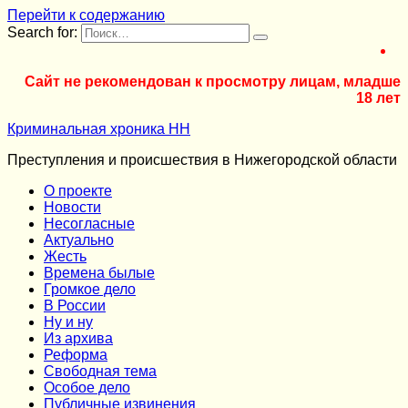
Перейти к содержанию
Search for:
Сайт не рекомендован к просмотру лицам, младше
18 лет
Криминальная хроника НН
Преступления и происшествия в Нижегородской области
О проекте
Новости
Несогласные
Актуально
Жесть
Времена былые
Громкое дело
В России
Ну и ну
Из архива
Реформа
Cвободная тема
Особое дело
Публичные извинения