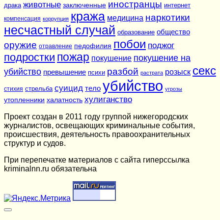
иностранцы
животные
заключенные
драка
интернет
кража
наркотики
медицина
компенсация
коррупция
несчастный случай
общество
образование
побои
оружие
поджог
педофилия
отравление
подростки
пожар
покушение на
покушение
секс
разбой
убийство
розыск
превышение
психи
растрата
убийство
суицид
тело
стихия
стрельба
угрозы
хулиганство
утопленники
халатность
Проект создан в 2011 году группой нижегородских
журналистов, освещающих криминальные события,
происшествия, деятельность правоохранительных
структур и судов.
При перепечатке материалов c сайта гиперссылка
kriminalnn.ru обязательна