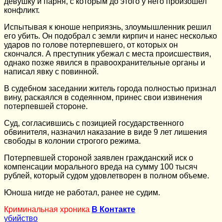
девушку и парня, с которым до этого у него произошел
конфликт.
Испытывая к юноше неприязнь, злоумышленник решил
его убить. Он подобрал с земли кирпич и нанес несколько
ударов по голове потерпевшего, от которых он
скончался. А преступник убежал с места происшествия,
однако позже явился в правоохранительные органы и
написал явку с повинной.
В судебном заседании житель города полностью признал
вину, раскаялся в содеянном, принес свои извинения
потерпевшей стороне.
Суд, согласившись с позицией государственного
обвинителя, назначил наказание в виде 9 лет лишения
свободы в колонии строгого режима.
Потерпевшей стороной заявлен гражданский иск о
компенсации морального вреда на сумму 100 тысяч
рублей, который судом удовлетворен в полном объеме.
Юноша нигде не работал, ранее не судим.
Криминальная хроника
В Контакте
убийство