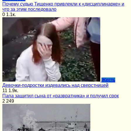
Почему судью Тищенко привлекли к «дисциплинарке» и
что за этим последовало
0
1.1к.
Жесть
Девочки-подростки издевались над сверстницей
11
1.9к.
Папа защитил сына от «развратника» и получил срок
2
249