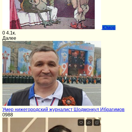
Юмор
0
4.1к.
Далее
Умер нижегородский журналист Шодмонкул Ибрагимов
0
988