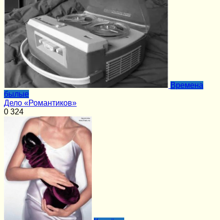
Времена
былые
Дело «Романтиков»
0
324