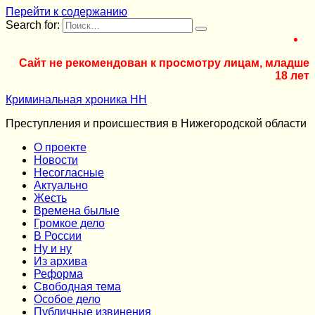
Перейти к содержанию
Search for:
Сайт не рекомендован к просмотру лицам, младше
18 лет
Криминальная хроника НН
Преступления и происшествия в Нижегородской области
О проекте
Новости
Несогласные
Актуально
Жесть
Времена былые
Громкое дело
В России
Ну и ну
Из архива
Реформа
Cвободная тема
Особое дело
Публичные извинения