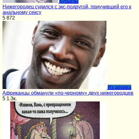
Курьёзы
Нижегородец судился с экс-подругой, приучившей его к
анальному сексу
5
872
Из архива
Африканцы обманули «по-черному» двух нижегородцев
5
1.3к.