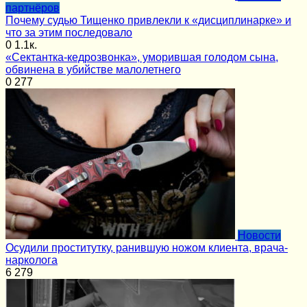
партнёров
Почему судью Тищенко привлекли к «дисциплинарке» и
что за этим последовало
0
1.1к.
«Сектантка-кедрозвонка», уморившая голодом сына,
обвинена в убийстве малолетнего
0
277
Новости
Осудили проститутку, ранившую ножом клиента, врача-
нарколога
6
279