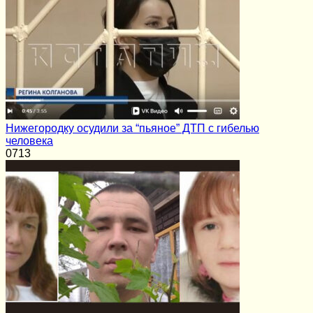
Нижегородку осудили за “пьяное” ДТП с гибелью
человека
0
713