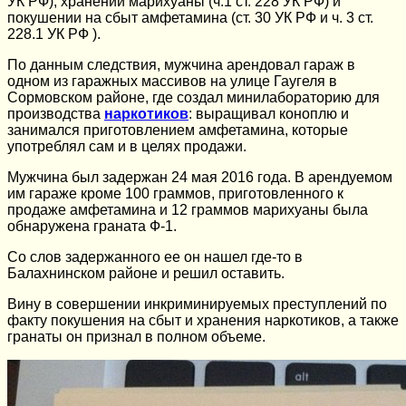
УК РФ), хранении марихуаны (ч.1 ст. 228 УК РФ) и
покушении на сбыт амфетамина (ст. 30 УК РФ и ч. 3 ст.
228.1 УК РФ ).
По данным следствия, мужчина арендовал гараж в
одном из гаражных массивов на улице Гаугеля в
Сормовском районе, где создал минилабораторию для
производства
наркотиков
: выращивал коноплю и
занимался приготовлением амфетамина, которые
употреблял сам и в целях продажи.
Мужчина был задержан 24 мая 2016 года. В арендуемом
им гараже кроме 100 граммов, приготовленного к
продаже амфетамина и 12 граммов марихуаны была
обнаружена граната Ф-1.
Со слов задержанного ее он нашел где-то в
Балахнинском районе и решил оставить.
Вину в совершении инкриминируемых преступлений по
факту покушения на сбыт и хранения наркотиков, а также
гранаты он признал в полном объеме.