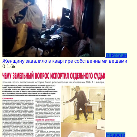
В России
Женщину завалило в квартире собственными вещами
0
1.6к.
Новости