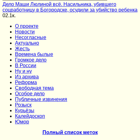
Дело Маши Люлиной всё. Насильника, убившего
соцработницу в Богородске, осудили за убийство ребенка
0
2.1к.
О проекте
Новости
Несогласные
Актуально
Жесть
Времена былые
Громкое дело
В России
Ну и ну
Из архива
Реформа
Cвободная тема
Особое дело
Публичные извинения
Розыск
Курьёзы
Калейдоскоп
Юмор
Полный список меток