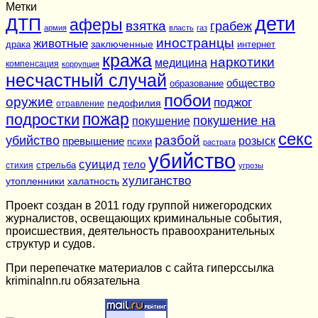
Метки
дети
ДТП
аферы
взятка
грабеж
армия
власть
газ
иностранцы
животные
заключенные
драка
интернет
кража
наркотики
медицина
компенсация
коррупция
несчастный случай
общество
образование
побои
оружие
поджог
педофилия
отравление
подростки
пожар
покушение на
покушение
секс
разбой
убийство
розыск
превышение
психи
растрата
убийство
суицид
тело
стихия
стрельба
угрозы
хулиганство
утопленники
халатность
Проект создан в 2011 году группой нижегородских
журналистов, освещающих криминальные события,
происшествия, деятельность правоохранительных
структур и судов.
При перепечатке материалов c сайта гиперссылка
kriminalnn.ru обязательна