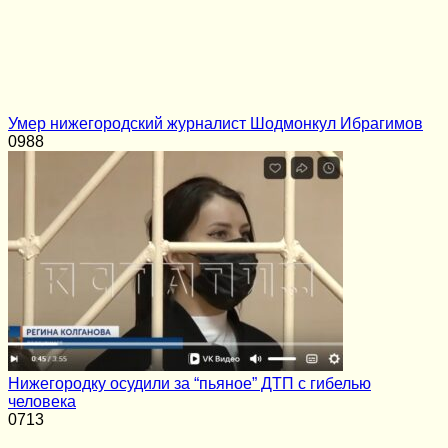
Умер нижегородский журналист Шодмонкул Ибрагимов
0
988
Нижегородку осудили за “пьяное” ДТП с гибелью
человека
0
713