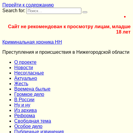
Перейти к содержанию
Search for:
Сайт не рекомендован к просмотру лицам, младше
18 лет
Криминальная хроника НН
Преступления и происшествия в Нижегородской области
О проекте
Новости
Несогласные
Актуально
Жесть
Времена былые
Громкое дело
В России
Ну и ну
Из архива
Реформа
Cвободная тема
Особое дело
Публичные извинения