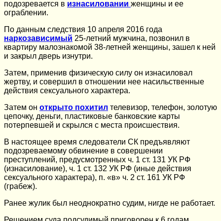
подозревается в
изнасиловании
женщины и ее
ограблении.
По данным следствия 10 апреля 2016 года
наркозависимый
25-летний мужчина, позвонил в
квартиру малознакомой 38-летней женщины, зашел к ней
и закрыл дверь изнутри.
Затем, применив физическую силу он изнасиловал
жертву, и совершил в отношении нее насильственные
действия сексуального характера.
Затем он
открыто похитил
телевизор, телефон, золотую
цепочку, деньги, пластиковые банковские карты
потерпевшей и скрылся с места происшествия.
В настоящее время следователи СК предъявляют
подозреваемому обвинение в совершении
преступлений, предусмотренных ч. 1 ст. 131 УК РФ
(изнасилование), ч. 1 ст. 132 УК РФ (иные действия
сексуального характера), п. «в» ч. 2 ст. 161 УК РФ
(грабеж).
Ранее жулик был неоднократно судим, нигде не работает.
Решением суда подсудимый приговорен к 6 годам