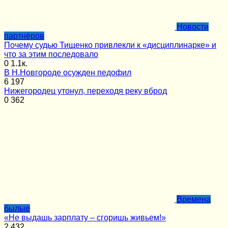
Новости
партнёров
Почему судью Тищенко привлекли к «дисциплинарке» и
что за этим последовало
0
1.1к.
В Н.Новгороде осужден педофил
6
197
Нижегородец утонул, переходя реку вброд
0
362
Времена
былые
«Не выдашь зарплату – сгоришь живьем!»
2
432