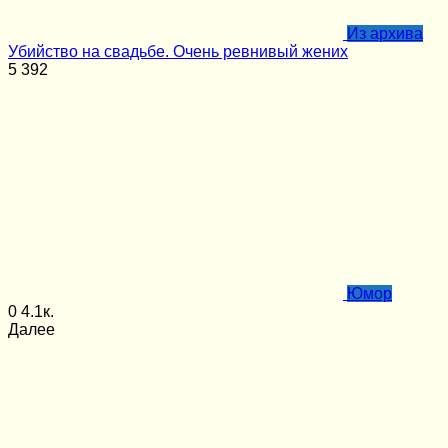
Из архива
Убийство на свадьбе. Очень ревнивый жених
5
392
Юмор
0
4.1к.
Далее