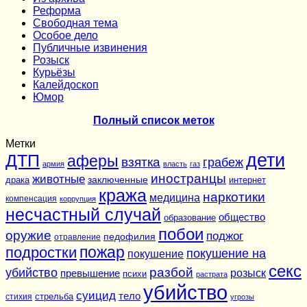
Реформа
Cвободная тема
Особое дело
Публичные извинения
Розыск
Курьёзы
Калейдоскоп
Юмор
Полный список меток
Метки
дети
ДТП
аферы
взятка
грабеж
армия
власть
газ
иностранцы
животные
заключенные
драка
интернет
кража
наркотики
медицина
компенсация
коррупция
несчастный случай
общество
образование
побои
оружие
поджог
педофилия
отравление
подростки
пожар
покушение на
покушение
секс
разбой
убийство
розыск
превышение
психи
растрата
убийство
суицид
тело
стихия
стрельба
угрозы