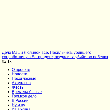
Дело Маши Люлиной всё. Насильника, убившего
соцработницу в Богородске, осудили за убийство ребенка
0
2.1к.
О проекте
Новости
Несогласные
Актуально
Жесть
Времена былые
Громкое дело
В России
Ну и ну
Из архива