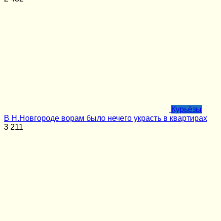
Курьёзы
В Н.Новгороде ворам было нечего украсть в квартирах
3
211